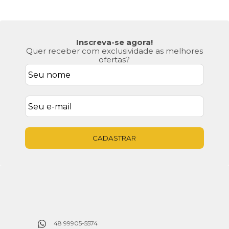
Inscreva-se agora!
Quer receber com exclusividade as melhores
ofertas?
CADASTRAR
48 99905-5574