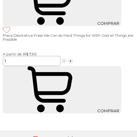
COMPRAR
Placa Decorativa Frase We Can do Hard Things for With God all Things are
Possible
A partir de:
R$ 7,90
-
+
COMPRAR