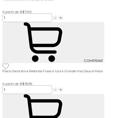
A partir de:
R$ 7,90
-
+
COMPRAR
Placa Decorativa Redonda Frase A luta é Grande mas Deus é Maior
A partir de:
R$ 15,95
-
+