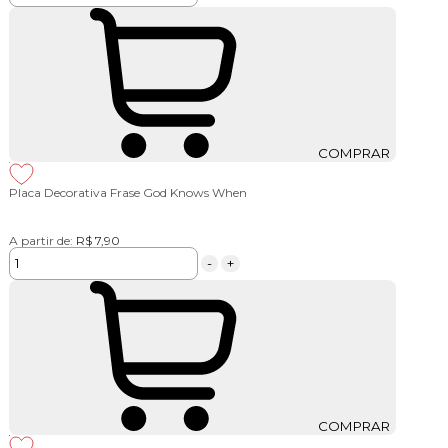
COMPRAR
Placa Decorativa Frase God Knows When
A partir de:
R$ 7,90
-
+
COMPRAR