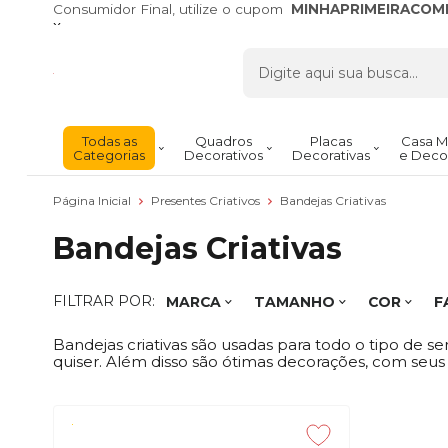
Consumidor Final, utilize o cupom
MINHAPRIMEIRACOM
x
Todas as
Quadros
Placas
Casa M
Categorias
Decorativos
Decorativas
e Deco
Página Inicial
Presentes Criativos
Bandejas Criativas
Bandejas Criativas
FILTRAR POR:
MARCA
TAMANHO
COR
F
Bandejas criativas são usadas para todo o tipo de s
quiser. Além disso são ótimas decorações, com seus