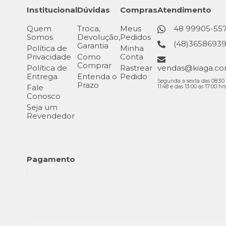
Institucional
Dúvidas
Compras
Atendimento
Quem
Troca,
Meus
48 99905-55
Somos
Devolução,
Pedidos
(48)3658693
Garantia
Política de
Minha
Privacidade
Como
Conta
Comprar
Política de
Rastrear
vendas@kiaga.co
Entrega
Entenda o
Pedido
Segunda a sexta das 08:30 
Prazo
Fale
11:48 e das 13:00 as 17:00 hrs
Conosco
Seja um
Revendedor
Pagamento