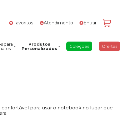
Favoritos
Atendimento
Entrar
s para
Produtos
Coleções
Ofertas
natos
Personalizados
is confortável para usar o notebook no lugar que
era.