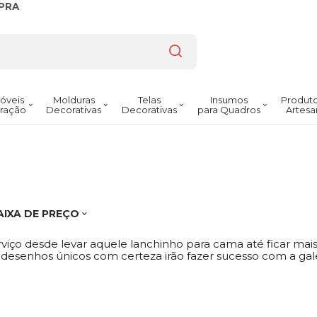
PRA
óveis
Molduras
Telas
Insumos
Produto
ração
Decorativas
Decorativas
para Quadros
Artesa
AIXA DE PREÇO
erviço desde levar aquele lanchinho para cama até ficar ma
 desenhos únicos com certeza irão fazer sucesso com a gal