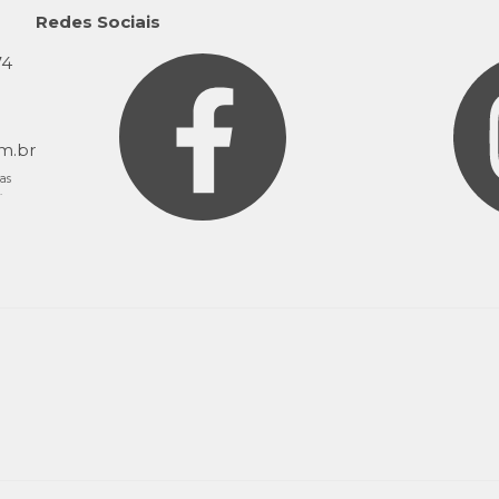
Redes Sociais
74
9
m.br
as
.