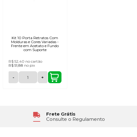
Kit 10 Porta Retratos Com
Molduras e Cores Variadas -
Frente em Acetato e Fundo
com Suporte
R$ 52,40
no cartão
R$ 51,88
no
pix
-
+
6x Sem Juros
No Cartão de Crédito