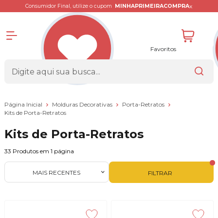
x
Consumidor Final, utilize o cupom
MINHAPRIMEIRACOMPRA
Favoritos
Página Inicial
Molduras Decorativas
Porta-Retratos
Kits de Porta-Retratos
Kits de Porta-Retratos
33
Produtos em
1
página
MAIS RECENTES
FILTRAR