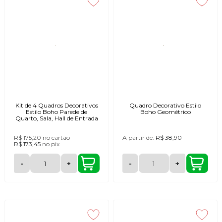
Kit de 4 Quadros Decorativos
Quadro Decorativo Estilo
Estilo Boho Parede de
Boho Geométrico
Quarto, Sala, Hall de Entrada
R$ 175,20
no cartão
A partir de:
R$ 38,90
R$ 173,45
no
pix
-
+
-
+