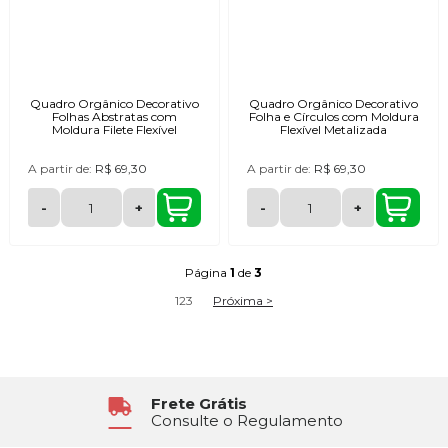
Quadro Orgânico Decorativo
Quadro Orgânico Decorativo
Folhas Abstratas com
Folha e Círculos com Moldura
Moldura Filete Flexível
Flexível Metalizada
A partir de:
R$ 69,30
A partir de:
R$ 69,30
-
+
-
+
Página
1
de
3
1
2
3
Próxima >
Atendimento
6x Sem Juros
Segunda à Sexta das 8h30 às 17h
No Cartão de Crédito