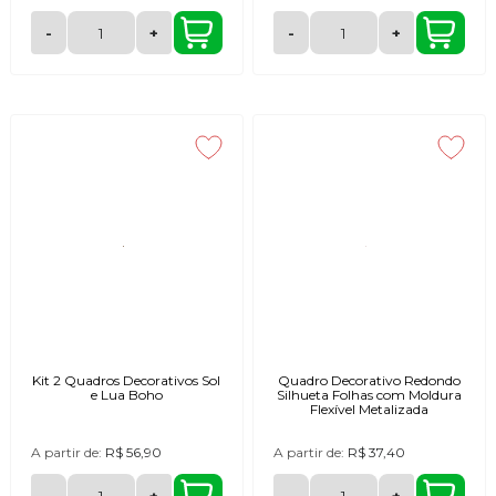
-
+
-
+
Kit 2 Quadros Decorativos Sol
Quadro Decorativo Redondo
e Lua Boho
Silhueta Folhas com Moldura
Flexível Metalizada
A partir de:
R$ 56,90
A partir de:
R$ 37,40
-
+
-
+