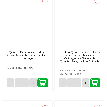
Quadro Decorativo Textura
Kit de 4 Quadros Decorativos
Gesso Abstrato Estilo Modern
Estilo Floresta Natureza
Heritage
Cottagecore Parede de
Quarto, Sala, Hall de Entrada
A partir de:
R$ 7,90
R$ 175,20
no cartão
R$ 173,45
no
pix
-
+
-
+