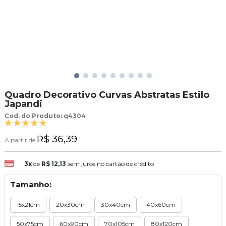
Quadro Decorativo Curvas Abstratas Estilo
Japandi
Cod. do Produto: q4304
R$ 36,39
A partir de
3x
de
R$ 12,13
sem juros no cartão de crédito
Tamanho:
15x21cm
20x30cm
30x40cm
40x60cm
50x75cm
60x90cm
70x105cm
80x120cm