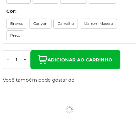
Cor:
Branco
Canyon
Carvalho
Marrom Madero
Preto
ADICIONAR AO CARRINHO
-
+
Você também pode gostar de