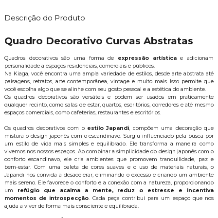
Descrição do Produto
Quadro Decorativo Curvas Abstratas
Quadros decorativos são uma forma de
expressão artística
e adicionam
personalidade a espaços residenciais, comerciais e públicos.
Na Kiaga, você encontra uma ampla variedade de estilos, desde arte abstrata até
paisagens, retratos, arte contemporânea, vintage e muito mais. Isso permite que
você escolha algo que se alinhe com seu gosto pessoal e a estética do ambiente.
Os quadros decorativos são versáteis e podem ser usados em praticamente
qualquer recinto, como salas de estar, quartos, escritórios, corredores e até mesmo
espaços comerciais, como cafeterias, restaurantes e escritórios.
Os quadros decorativos com o
estilo Japandi
, compõem uma decoração que
mistura o design japonês com o escandinavo. Surgiu influenciado pela busca por
um estilo de vida mais simples e equilibrado. Ele transforma a maneira como
vivemos nos nossos espaços. Ao combinar a simplicidade do design japonês com o
conforto escandinavo, ele cria ambientes que promovem tranquilidade, paz e
bem-estar. Com uma paleta de cores suaves e o uso de materiais naturais, o
Japandi nos convida a desacelerar, eliminando o excesso e criando um ambiente
mais sereno. Ele favorece o conforto e a conexão com a natureza, proporcionando
um
refúgio que acalma a mente, reduz o estresse e incentiva
momentos de introspecção
. Cada peça contribui para um espaço que nos
ajuda a viver de forma mais consciente e equilibrada.