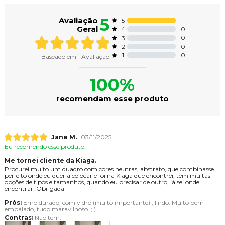
5
Avaliação
1
5
Geral
0
4
0
3
0
2
0
1
Baseado em
1
Avaliação
100%
recomendam esse produto
Jane M.
03/11/2025
Eu recomendo esse produto.
Me tornei cliente da Kiaga.
Procurei muito um quadro com cores neutras, abstrato, que combinasse
perfeito onde eu queria colocar e foi na Kiaga que encontrei, tem muitas
opções de tipos e tamanhos, quando eu precisar de outro, já sei onde
encontrar. Obrigada
Prós:
Emoldurado, com vidro (muito importante) , lindo. Muito bem
embalado, tudo maravilhoso. ; )
Contras:
Não tem.