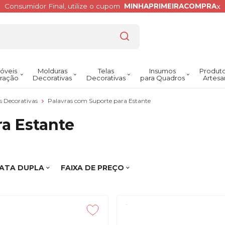
x
Consumidor Final, utilize o cupom
MINHAPRIMEIRACOMPRA
óveis
Molduras
Telas
Insumos
Produto
ração
Decorativas
Decorativas
para Quadros
Artesa
as Decorativas
Palavras com Suporte para Estante
a Estante
ATA DUPLA
FAIXA DE PREÇO