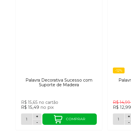
-12%
Palavra Decorativa Sucesso com
Palav
Suporte de Madeira
R$ 15,65
no cartão
R$ 14,9
R$ 15,49
no
pix
R$ 12,9
+
+
COMPRAR
-
-