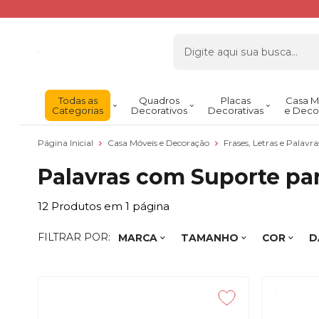
Todas as
Quadros
Placas
Casa M
Categorias
Decorativos
Decorativas
e Deco
Página Inicial
Casa Móveis e Decoração
Frases, Letras e Palavr
Palavras com Suporte par
12
Produtos em
1
página
FILTRAR POR:
MARCA
TAMANHO
COR
D