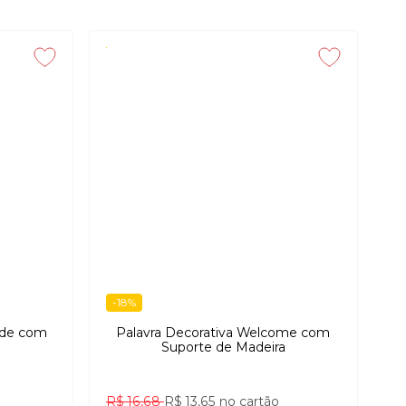
-18%
dade com
Palavra Decorativa Welcome com
a
Suporte de Madeira
R$ 16,68
R$ 13,65
no cartão