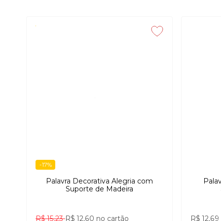
-17%
Palavra Decorativa Alegria com
Pala
Suporte de Madeira
R$ 15,23
R$ 12,60
no cartão
R$ 12,69