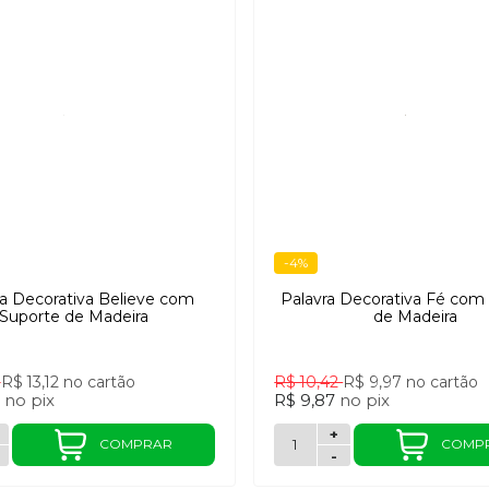
-4%
ra Decorativa Believe com
Palavra Decorativa Fé com
Suporte de Madeira
de Madeira
9
R$ 13,12
no cartão
R$ 10,42
R$ 9,97
no cartão
9
no
pix
R$ 9,87
no
pix
+
COMPRAR
COMP
-