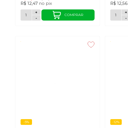
R$ 12,47
no
pix
R$ 12,5
+
+
COMPRAR
-
-
-5%
-12%