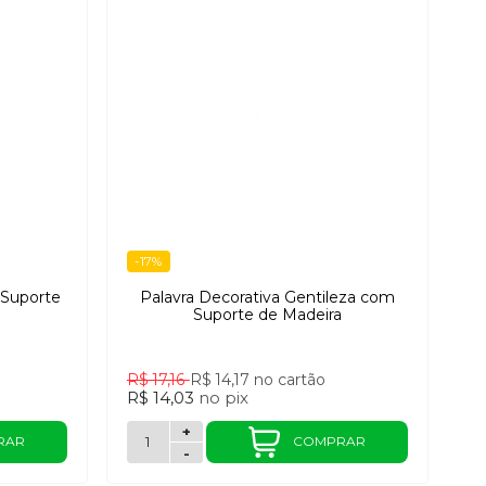
-17%
 Suporte
Palavra Decorativa Gentileza com
Suporte de Madeira
R$ 17,16
R$ 14,17
no cartão
R$ 14,03
no
pix
+
RAR
COMPRAR
-