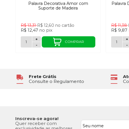
Palavra Decorativa Amor com
Palavra 
Suporte de Madeira
R$ 13,31
R$ 12,60
no cartão
R$ 11,38
R$ 12,47
no
pix
R$ 9,87
+
+
COMPRAR
-
-
Frete Grátis
At
Consulte o Regulamento
Co
Inscreva-se agora!
Quer receber com
exclusividade as melhores