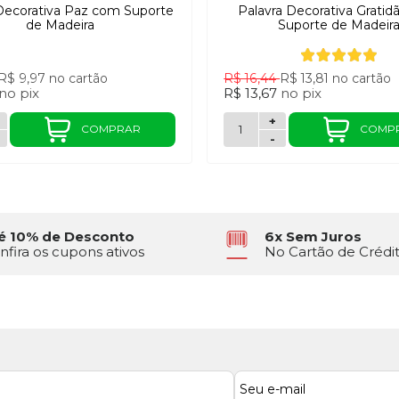
Decorativa Paz com Suporte
Palavra Decorativa Grati
de Madeira
Suporte de Madeir
R$ 9,97
no cartão
R$ 16,44
R$ 13,81
no cartão
no
pix
R$ 13,67
no
pix
+
COMPRAR
COMP
-
é 10% de Desconto
6x Sem Juros
nfira os cupons ativos
No Cartão de Crédi