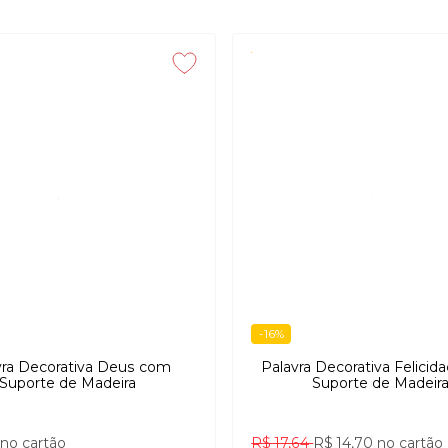
-16%
vra Decorativa Deus com
Palavra Decorativa Felici
Suporte de Madeira
Suporte de Madeir
no cartão
R$ 17,64
R$ 14,70
no cartão