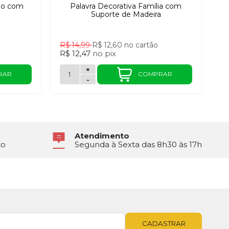
dão com
Palavra Decorativa Família com
a
Suporte de Madeira
R$ 14,99
R$ 12,60
no cartão
R$ 12,47
no
pix
+
RAR
COMPRAR
-
Atendimento
to
Segunda à Sexta das 8h30 às 17h
CADASTRAR