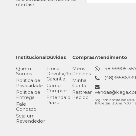
ofertas?
Institucional
Dúvidas
Compras
Atendimento
Quem
Troca,
Meus
48 99905-55
Somos
Devolução,
Pedidos
(48)3658693
Garantia
Política de
Minha
Privacidade
Como
Conta
Comprar
Política de
Rastrear
vendas@kiaga.co
Entrega
Entenda o
Pedido
Segunda a sexta das 08:30 
Prazo
Fale
11:48 e das 13:00 as 17:00 hrs
Conosco
Seja um
Revendedor