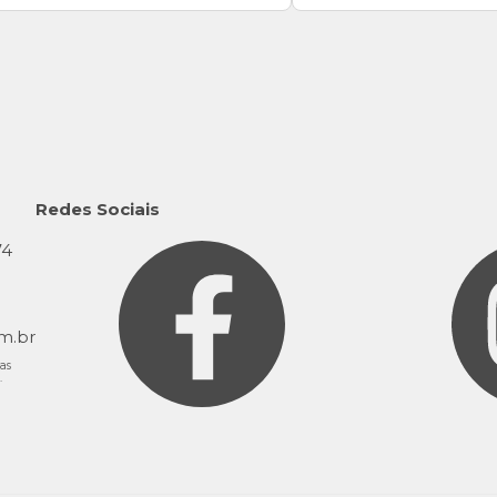
Redes Sociais
74
9
m.br
as
.