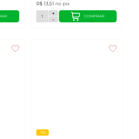
R$ 13,51
no
pix
+
RAR
COMPRAR
-
-15%