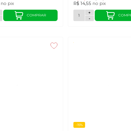
6
no
pix
R$ 14,55
no
pix
+
COMPRAR
COMP
-
-15%