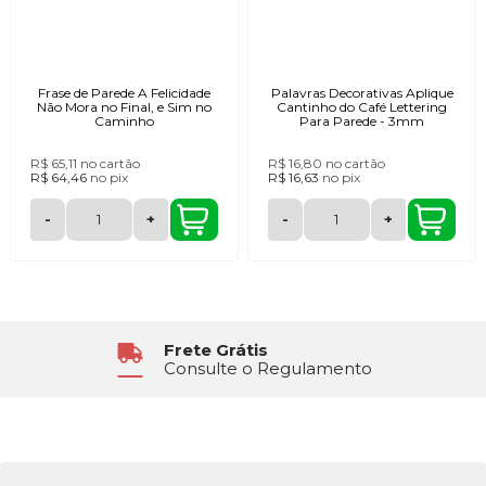
Frase de Parede A Felicidade
Palavras Decorativas Aplique
Não Mora no Final, e Sim no
Cantinho do Café Lettering
Caminho
Para Parede - 3mm
R$ 65,11
no cartão
R$ 16,80
no cartão
R$ 64,46
no
pix
R$ 16,63
no
pix
-
+
-
+
Frete Grátis
Consulte o Regulamento