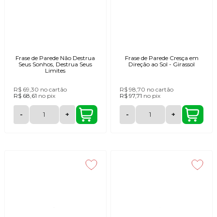
Frase de Parede Não Destrua
Frase de Parede Cresça em
Seus Sonhos, Destrua Seus
Direção ao Sol - Girassol
Limites
R$ 69,30
no cartão
R$ 98,70
no cartão
R$ 68,61
no
pix
R$ 97,71
no
pix
-
+
-
+