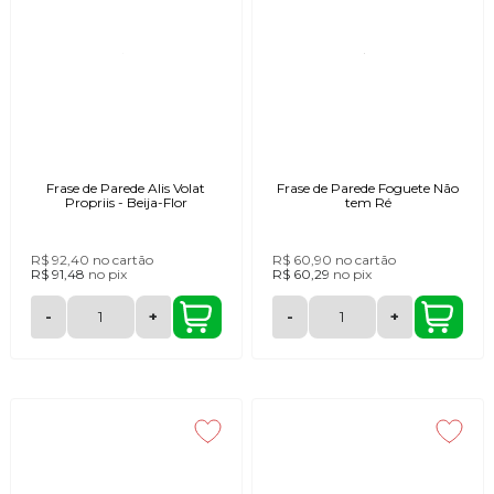
Frase de Parede Alis Volat
Frase de Parede Foguete Não
Propriis - Beija-Flor
tem Ré
R$ 92,40
no cartão
R$ 60,90
no cartão
R$ 91,48
no
pix
R$ 60,29
no
pix
-
+
-
+