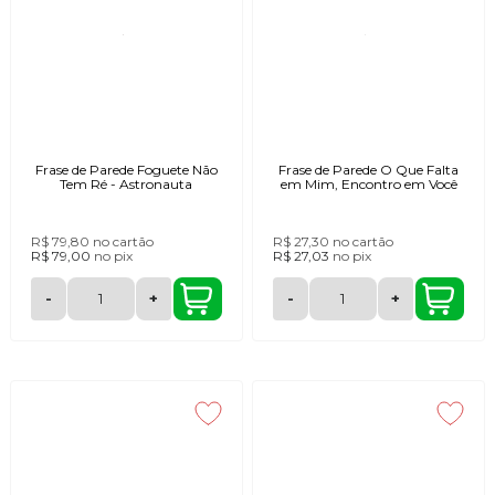
Frase de Parede Foguete Não
Frase de Parede O Que Falta
Tem Ré - Astronauta
em Mim, Encontro em Você
R$ 79,80
no cartão
R$ 27,30
no cartão
R$ 79,00
no
pix
R$ 27,03
no
pix
-
+
-
+