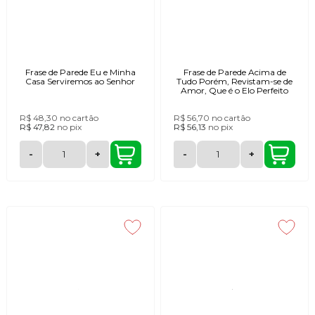
Frase de Parede Eu e Minha
Frase de Parede Acima de
Casa Serviremos ao Senhor
Tudo Porém, Revistam-se de
Amor, Que é o Elo Perfeito
R$ 48,30
no cartão
R$ 56,70
no cartão
R$ 47,82
no
pix
R$ 56,13
no
pix
-
+
-
+