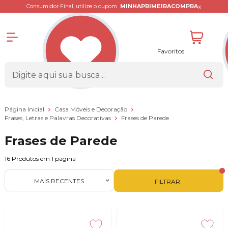
x
Consumidor Final, utilize o cupom
MINHAPRIMEIRACOMPRA
Favoritos
Página Inicial
Casa Móveis e Decoração
Frases, Letras e Palavras Decorativas
Frases de Parede
Frases de Parede
16
Produtos em
1
página
MAIS RECENTES
FILTRAR