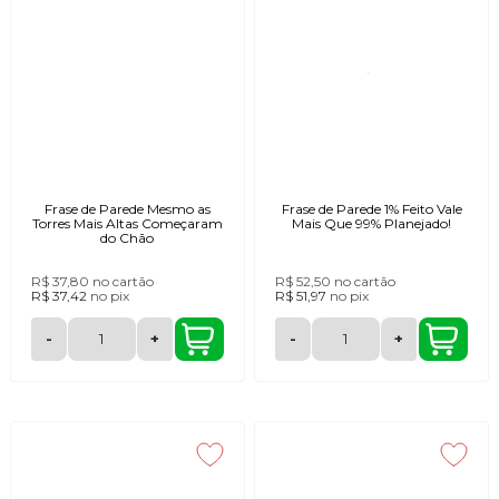
Frase de Parede Mesmo as
Frase de Parede 1% Feito Vale
Torres Mais Altas Começaram
Mais Que 99% Planejado!
do Chão
R$ 37,80
no cartão
R$ 52,50
no cartão
R$ 37,42
no
pix
R$ 51,97
no
pix
-
+
-
+