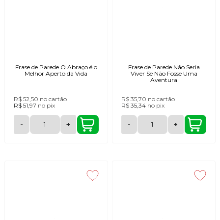
Frase de Parede O Abraço é o
Frase de Parede Não Seria
Melhor Aperto da Vida
Viver Se Não Fosse Uma
Aventura
R$ 52,50
no cartão
R$ 35,70
no cartão
R$ 51,97
no
pix
R$ 35,34
no
pix
-
+
-
+