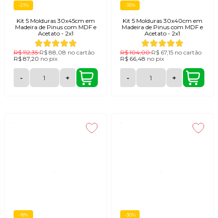
-21%
-35%
Kit 5 Molduras 30x45cm em
Kit 5 Molduras 30x40cm em
Madeira de Pinus com MDF e
Madeira de Pinus com MDF e
Acetato - 2x1
Acetato - 2x1
R$ 112,35
R$ 88,08
no cartão
R$ 104,00
R$ 67,15
no cartão
R$ 87,20
no
pix
R$ 66,48
no
pix
-
+
-
+
-18%
-30%