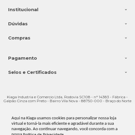
Institucional
Dúvidas
Compras
Pagamento
Selos e Certificados
Kiaga Industria e Comercio Ltda, Rodovia SC108 - n° 14383 - Fábrica -
Galpão Cinza com Preto - Bairro Vila Nova - 88750-000 - Braço do Norte
- SC
CNPJ: 08.176.528/0001-28 | © Todos os direitos reservados - Kiaga - 2026
Aqui na Kiaga usamos cookies para personalizar nossa loja
virtual e torná-la mais eficiente e agradável durante a sua
navegação. Ao continuar navegando, você concorda com a
nossa
Política de Privacidade