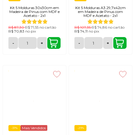
Kit 5 Molduras 30x30cm em
Kit 5 Molduras A3 29,7x42cm
Madeira de Pinus com MDF e
em Madeira de Pinus com
Acetato - 2x1
MDF e Acetato - 2x1
R$ 87,30
R$ 71,55
no cartão
R$ 107,35
R$ 74,86
no cartão
R$ 70,83
no
pix
R$ 74,11
no
pix
-
+
-
+
Mais Vendidos
-31%
-29%