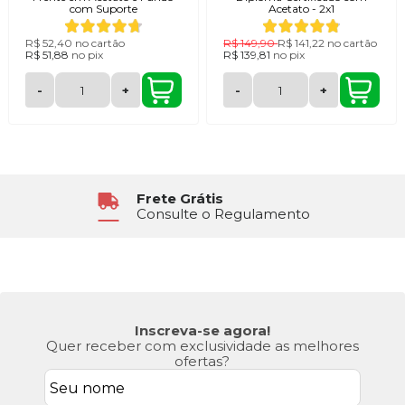
com Suporte
Acetato - 2x1
R$ 52,40
no cartão
R$ 149,90
R$ 141,22
no cartão
R$ 51,88
no
pix
R$ 139,81
no
pix
-
+
-
+
Atendimento
6x Sem Juros
Segunda à Sexta das 8h30 às 17h
No Cartão de Crédito
Inscreva-se agora!
Quer receber com exclusividade as melhores
ofertas?