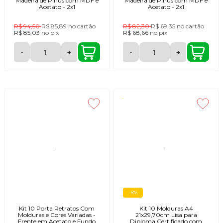
Madeira de Pinus com MDF e
Madeira de Pinus com MDF e
Acetato - 2x1
Acetato - 2x1
R$ 94,50
R$ 85,89
no cartão
R$ 82,30
R$ 69,35
no cartão
R$ 85,03
no
pix
R$ 68,66
no
pix
-
+
-
+
-5%
Kit 10 Porta Retratos Com
Kit 10 Molduras A4
Molduras e Cores Variadas -
21x29,70cm Lisa para
Frente em Acetato e Fundo
Diploma Certificado com