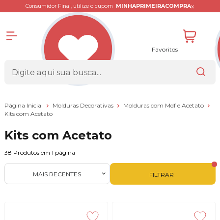
x
Consumidor Final, utilize o cupom
MINHAPRIMEIRACOMPRA
Favoritos
Página Inicial
Molduras Decorativas
Molduras com Mdf e Acetato
Kits com Acetato
Kits com Acetato
38
Produtos em
1
página
MAIS RECENTES
FILTRAR