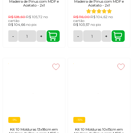
Madeira de Pinus com MDF e
Madeira de Pinus com MDF e
Acetato - 2x1
Acetato - 2x1
R$ 128,60
R$ 105,72
no
R$ 116,00
R$ 104,62
no
cartão
cartão
R$ 104,66
no
pix
R$ 103,57
no
pix
-
+
-
+
-9%
-15%
Kit 10 Molduras 13x18cm em
Kit 10 Molduras 10x15cm em