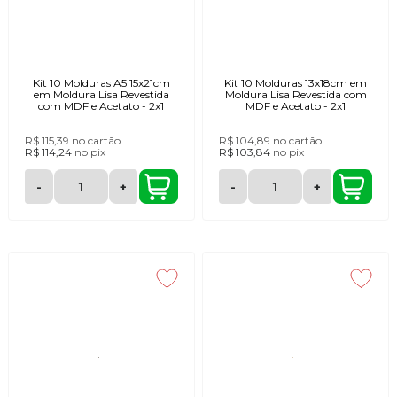
Kit 10 Molduras A5 15x21cm
Kit 10 Molduras 13x18cm em
em Moldura Lisa Revestida
Moldura Lisa Revestida com
com MDF e Acetato - 2x1
MDF e Acetato - 2x1
R$ 115,39
no cartão
R$ 104,89
no cartão
R$ 114,24
no
pix
R$ 103,84
no
pix
-
+
-
+