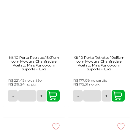
Kit 10 Porta Retratos 15x21cm
Kit 10 Porta Retratos 10x15cm
com Moldura Chanfrada e
com Moldura Chanfrada e
Acetato Mais Fundo com
Acetato Mais Fundo com
Suporte - 1,5x2
Suporte - 1,5x2
R$ 221,45
no cartão
R$ 177,08
no cartão
R$ 219,24
no
pix
R$ 175,31
no
pix
-
+
-
+