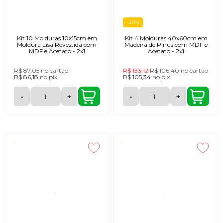
-20%
Kit 10 Molduras 10x15cm em
Kit 4 Molduras 40x60cm em
Moldura Lisa Revestida com
Madeira de Pinus com MDF e
MDF e Acetato - 2x1
Acetato - 2x1
R$ 87,05
no cartão
R$ 133,12
R$ 106,40
no cartão
R$ 86,18
no
pix
R$ 105,34
no
pix
-
+
-
+