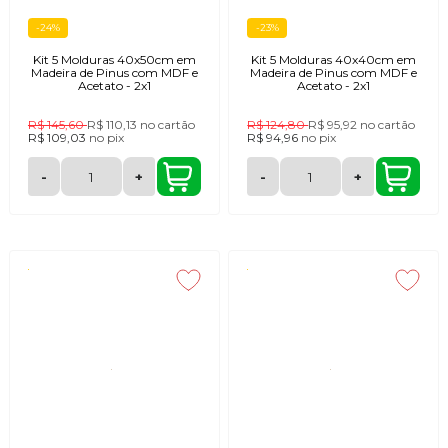
-24%
-23%
Kit 5 Molduras 40x50cm em
Kit 5 Molduras 40x40cm em
Madeira de Pinus com MDF e
Madeira de Pinus com MDF e
Acetato - 2x1
Acetato - 2x1
R$ 145,60
R$ 110,13
no cartão
R$ 124,80
R$ 95,92
no cartão
R$ 109,03
no
pix
R$ 94,96
no
pix
-
+
-
+