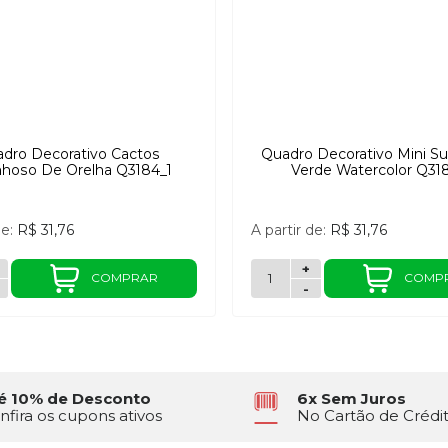
dro Decorativo Cactos
Quadro Decorativo Mini S
nhoso De Orelha Q3184_1
Verde Watercolor Q31
de:
R$ 31,76
A partir de:
R$ 31,76
+
COMPRAR
COMP
-
é 10% de Desconto
6x Sem Juros
nfira os cupons ativos
No Cartão de Crédi