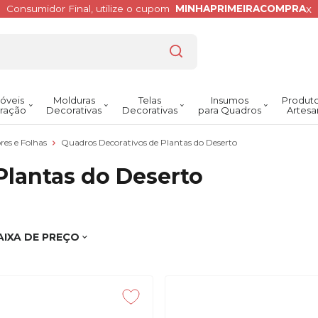
x
Consumidor Final, utilize o cupom
MINHAPRIMEIRACOMPRA
óveis
Molduras
Telas
Insumos
Produto
ração
Decorativas
Decorativas
para Quadros
Artesa
res e Folhas
Quadros Decorativos de Plantas do Deserto
Plantas do Deserto
AIXA DE PREÇO