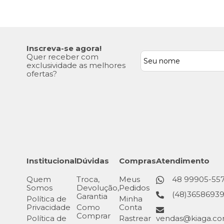
Inscreva-se agora!
Quer receber com
exclusividade as melhores
ofertas?
Institucional
Dúvidas
Compras
Atendimento
Quem
Troca,
Meus
48 99905-55
Somos
Devolução,
Pedidos
(48)3658693
Garantia
Política de
Minha
Privacidade
Como
Conta
Comprar
Política de
Rastrear
vendas@kiaga.co