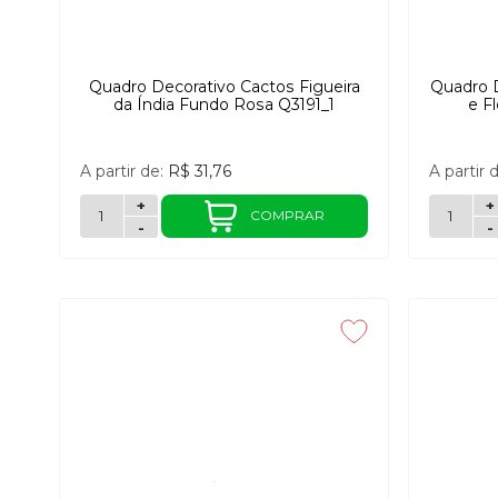
Quadro Decorativo Cactos Figueira
Quadro D
da Índia Fundo Rosa Q3191_1
e F
A partir de:
R$ 31,76
A partir 
+
+
COMPRAR
-
-