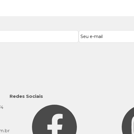
Redes Sociais
74
9
m.br