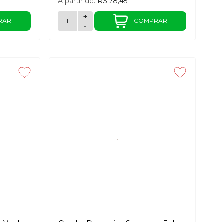
A partir de:
R$ 28,45
+
RAR
COMPRAR
-