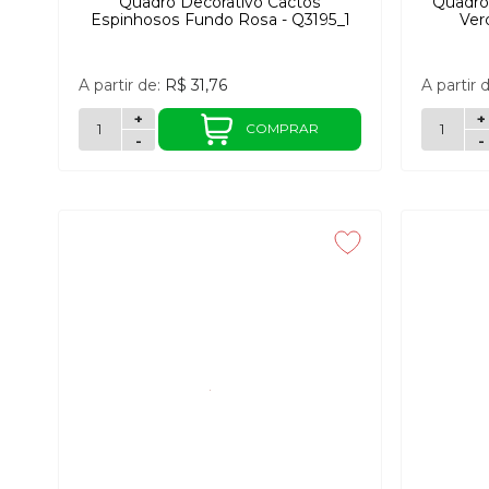
Quadro Decorativo Cactos
Quadro 
Espinhosos Fundo Rosa - Q3195_1
Ver
A partir de:
R$ 31,76
A partir 
+
+
COMPRAR
-
-