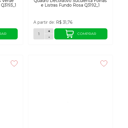
s Verde
Quadro Decorativo Suculenta Folhas
 Q3193_1
e Listras Fundo Rosa Q3192_1
A partir de:
R$ 31,76
+
RAR
COMPRAR
-