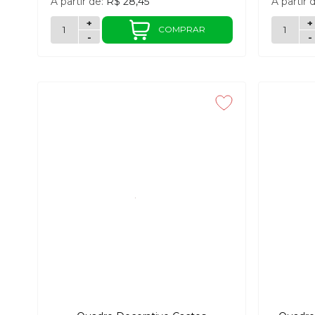
A partir de:
R$ 28,45
A partir 
+
+
COMPRAR
-
-