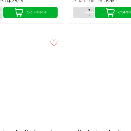
de:
R$ 28,45
A partir de:
R$ 28,45
+
COMPRAR
COMP
-