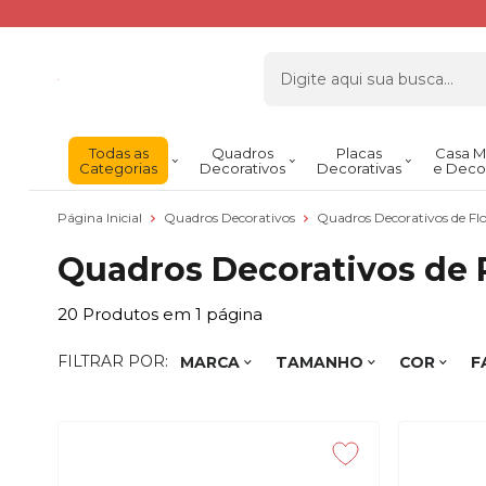
Todas as
Quadros
Placas
Casa M
Categorias
Decorativos
Decorativas
e Deco
Página Inicial
Quadros Decorativos
Quadros Decorativos de Flo
Quadros Decorativos de 
20
Produtos em
1
página
FILTRAR POR:
MARCA
TAMANHO
COR
F