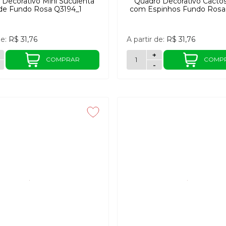
Decorativo Mini Suculenta
Quadro Decorativo Cacto
de Fundo Rosa Q3194_1
com Espinhos Fundo Rosa
de:
R$ 31,76
A partir de:
R$ 31,76
+
COMPRAR
COMP
-