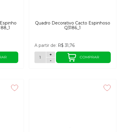
 Espinho
Quadro Decorativo Cacto Espinhoso
188_1
Q3186_1
A partir de:
R$ 31,76
+
RAR
COMPRAR
-