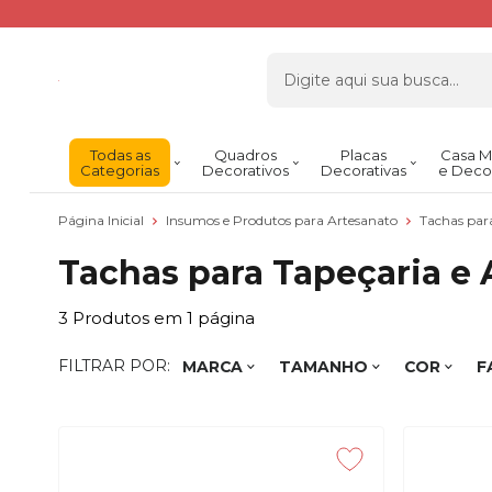
Todas as
Quadros
Placas
Casa M
Categorias
Decorativos
Decorativas
e Deco
Página Inicial
Insumos e Produtos para Artesanato
Tachas para
Tachas para Tapeçaria e 
3
Produtos em
1
página
FILTRAR POR:
MARCA
TAMANHO
COR
F