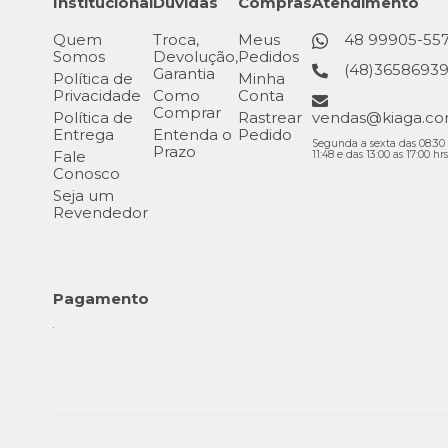
Institucional
Dúvidas
Compras
Atendimento
Quem
Troca,
Meus
48 99905-55
Somos
Devolução,
Pedidos
(48)3658693
Garantia
Política de
Minha
Privacidade
Como
Conta
Comprar
Política de
Rastrear
vendas@kiaga.co
Entrega
Entenda o
Pedido
Segunda a sexta das 08:30 
Prazo
Fale
11:48 e das 13:00 as 17:00 hrs
Conosco
Seja um
Revendedor
Pagamento