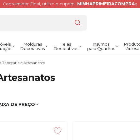
x
Consumidor Final, utilize o cupom
MINHAPRIMEIRACOMPRA
óveis
Molduras
Telas
Insumos
Produto
ração
Decorativas
Decorativas
para Quadros
Artesa
 Tapeçaria e Artesanatos
Artesanatos
AIXA DE PREÇO