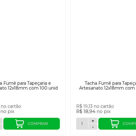
a Fumê para Tapeçaria e
Tacha Fumê para Tapeça
ato 12x18mm com 100 unid
Artesanato 12x18mm com 
0
no cartão
R$ 19,13
no cartão
2
no
pix
R$ 18,94
no
pix
+
COMPRAR
COMP
-