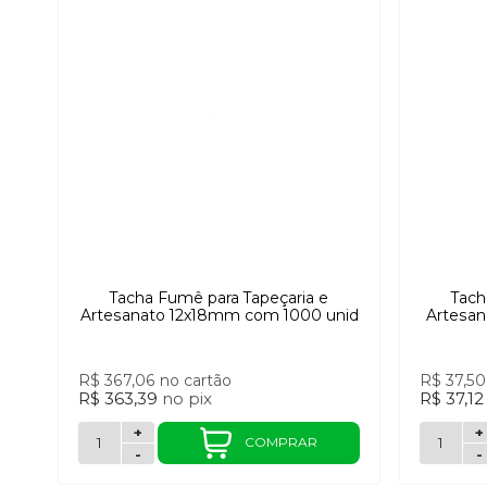
Tacha Fumê para Tapeçaria e
Tach
Artesanato 12x18mm com 1000 unid
Artesan
R$ 367,06
no cartão
R$ 37,5
R$ 363,39
no
pix
R$ 37,1
+
+
COMPRAR
-
-