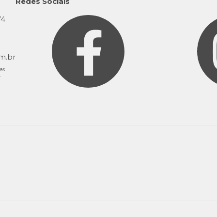
Redes Sociais
74
9
m.br
as
.