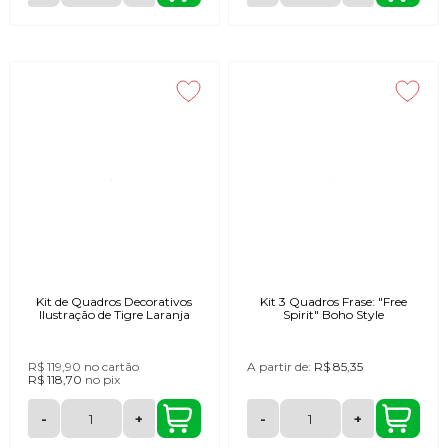
Kit de Quadros Decorativos
Kit 3 Quadros Frase: "Free
Ilustração de Tigre Laranja
Spirit" Boho Style
R$ 119,90
no cartão
A partir de:
R$ 85,35
R$ 118,70
no
pix
-
+
-
+