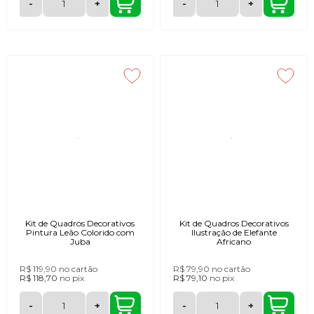
-
+
-
+
Kit de Quadros Decorativos
Kit de Quadros Decorativos
Pintura Leão Colorido com
Ilustração de Elefante
Juba
Africano
R$ 119,90
no cartão
R$ 79,90
no cartão
R$ 118,70
no
pix
R$ 79,10
no
pix
-
+
-
+