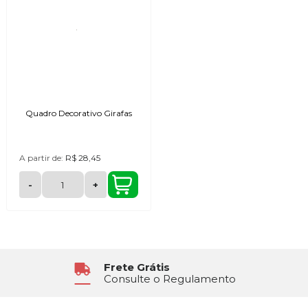
Quadro Decorativo Girafas
A partir de:
R$ 28,45
-
+
Atendimento
6x Sem Juros
Segunda à Sexta das 8h30 às 17h
No Cartão de Crédito