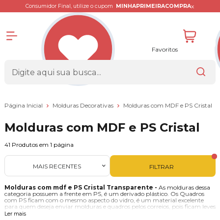
x
Consumidor Final, utilize o cupom
MINHAPRIMEIRACOMPRA
Favoritos
Página Inicial
Molduras Decorativas
Molduras com MDF e PS Cristal
Molduras com MDF e PS Cristal
41
Produtos em
1
página
MAIS RECENTES
FILTRAR
Molduras com mdf e PS Cristal Transparente -
As molduras dessa
categoria possuem a frente em PS, é um derivado plástico. Os Quadros
com PS ficam com o mesmo aspecto do vidro, é um material excelente
para quem deseja enviar molduras e quadros pelos correios, pois ficam leves
e praticamente sem riscos de quebra.
Ler mais