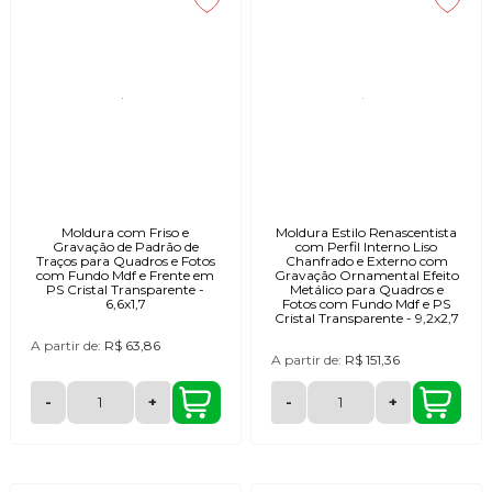
Moldura com Friso e
Moldura Estilo Renascentista
Gravação de Padrão de
com Perfil Interno Liso
Traços para Quadros e Fotos
Chanfrado e Externo com
com Fundo Mdf e Frente em
Gravação Ornamental Efeito
PS Cristal Transparente -
Metálico para Quadros e
6,6x1,7
Fotos com Fundo Mdf e PS
Cristal Transparente - 9,2x2,7
A partir de:
R$ 63,86
A partir de:
R$ 151,36
-
+
-
+