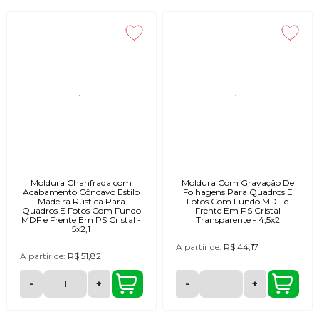
Moldura Chanfrada com
Moldura Com Gravação De
Acabamento Côncavo Estilo
Folhagens Para Quadros E
Madeira Rústica Para
Fotos Com Fundo MDF e
Quadros E Fotos Com Fundo
Frente Em PS Cristal
MDF e Frente Em PS Cristal -
Transparente - 4,5x2
5x2,1
A partir de:
R$ 44,17
A partir de:
R$ 51,82
-
+
-
+