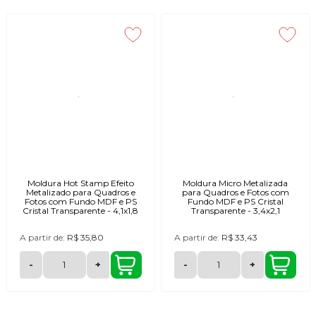
Moldura Hot Stamp Efeito
Moldura Micro Metalizada
Metalizado para Quadros e
para Quadros e Fotos com
Fotos com Fundo MDF e PS
Fundo MDF e PS Cristal
Cristal Transparente - 4,1x1,8
Transparente - 3,4x2,1
A partir de:
R$ 35,80
A partir de:
R$ 33,43
-
+
-
+