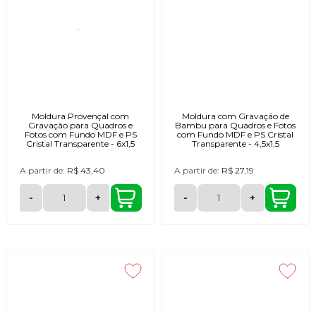
Moldura Provençal com
Moldura com Gravação de
Gravação para Quadros e
Bambu para Quadros e Fotos
Fotos com Fundo MDF e PS
com Fundo MDF e PS Cristal
Cristal Transparente - 6x1,5
Transparente - 4,5x1,5
A partir de:
R$ 43,40
A partir de:
R$ 27,19
-
+
-
+