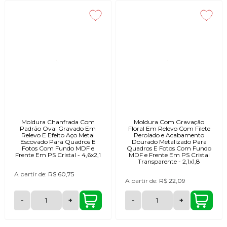
Moldura Chanfrada Com
Moldura Com Gravação
Padrão Oval Gravado Em
Floral Em Relevo Com Filete
Relevo E Efeito Aço Metal
Perolado e Acabamento
Escovado Para Quadros E
Dourado Metalizado Para
Fotos Com Fundo MDF e
Quadros E Fotos Com Fundo
Frente Em PS Cristal - 4,6x2,1
MDF e Frente Em PS Cristal
Transparente - 2,1x1,8
A partir de:
R$ 60,75
A partir de:
R$ 22,09
-
+
-
+