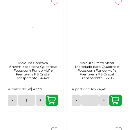
Moldura Côncava
Moldura Efeito Metal
Envernizada para Quadros e
Martelado para Quadros e
Fotos com Fundo Mdf e
Fotos com Fundo Mdf e
Frente em PS Cristal
Frente em PS Cristal
Transparente - 4,4x1,9
Transparente - 2x1,8
A partir de:
R$ 43,97
A partir de:
R$ 24,48
-
+
-
+