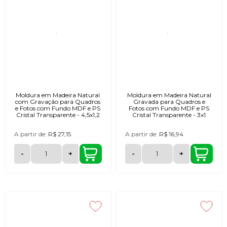
Moldura em Madeira Natural
Moldura em Madeira Natural
com Gravação para Quadros
Gravada para Quadros e
e Fotos com Fundo MDF e PS
Fotos com Fundo MDF e PS
Cristal Transparente - 4,5x1,2
Cristal Transparente - 3x1
A partir de:
R$ 27,15
A partir de:
R$ 16,94
-
+
-
+