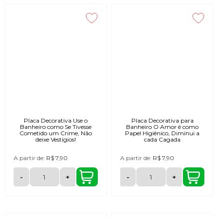
Placa Decorativa Use o
Placa Decorativa para
Banheiro como Se Tivesse
Banheiro O Amor é como
Cometido um Crime, Não
Papel Higiênico, Diminui a
deixe Vestígios!
cada Cagada
A partir de:
R$ 7,90
A partir de:
R$ 7,90
-
+
-
+