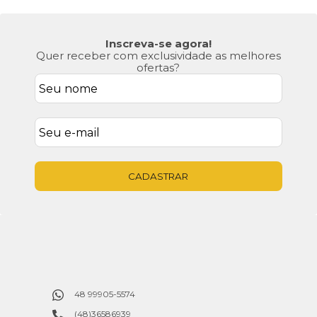
Inscreva-se agora!
Quer receber com exclusividade as melhores
ofertas?
CADASTRAR
48 99905-5574
(48)36586939