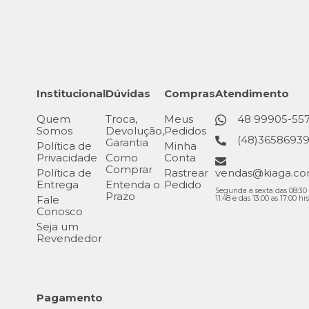
Institucional
Dúvidas
Compras
Atendimento
Quem
Troca,
Meus
48 99905-55
Somos
Devolução,
Pedidos
(48)3658693
Garantia
Política de
Minha
Privacidade
Como
Conta
Comprar
Política de
Rastrear
vendas@kiaga.co
Entrega
Entenda o
Pedido
Segunda a sexta das 08:30 
Prazo
Fale
11:48 e das 13:00 as 17:00 hrs
Conosco
Seja um
Revendedor
Pagamento