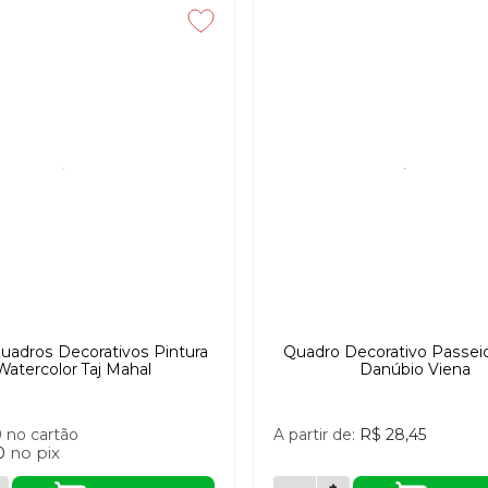
Quadros Decorativos Pintura
Quadro Decorativo Passei
Watercolor Taj Mahal
Danúbio Viena
0
no cartão
A partir de:
R$ 28,45
0
no
pix
+