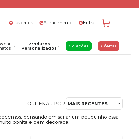
Favoritos
Atendimento
Entrar
s para
Produtos
Coleções
Ofertas
natos
Personalizados
ORDENAR POR:
MAIS RECENTES
ão podemos, pensando em sanar um pouquinho essa
 muito bonita e bem decorada.