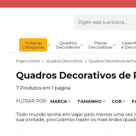
Todas as
Quadros
Placas
Casa M
Categorias
Decorativos
Decorativas
e Deco
Página Inicial
Quadros Decorativos
Quadros Decorativos de P
Quadros Decorativos de 
7
Produtos em
1
página
FILTRAR POR:
MARCA
TAMANHO
COR
F
Todo mundo sonha em viajar pelo menos uma vez na
sua vontade, procuramos trazer os mais lindos quad