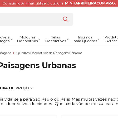
x
Consumidor Final, utilize o cupom
MINHAPRIMEIRACOMPRA
óveis
Molduras
Telas
Insumos
Produto
ração
Decorativas
Decorativas
para Quadros
Artesa
aisagens
Quadros Decorativos de Paisagens Urbanas
Paisagens Urbanas
AIXA DE PREÇO
 vida, seja para São Paulo ou Paris. Mas muitas vezes n
ros decorativos de cidades. Que ainda vão deixar sua casa