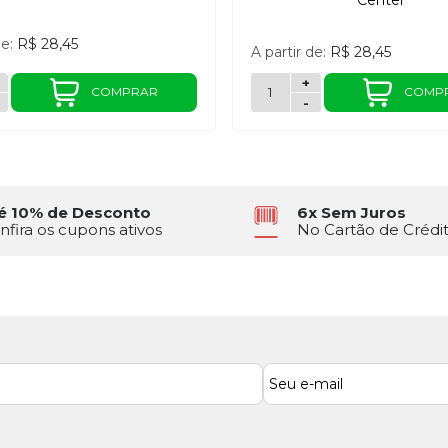
Center
de:
R$ 28,45
A partir de:
R$ 28,45
+
COMPRAR
COMP
-
é 10% de Desconto
6x Sem Juros
nfira os cupons ativos
No Cartão de Crédi