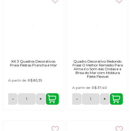
Kit 3 Quadros Decorativos
Quadro Decorativo Redondo
Praia Pedras Prancha e Mar
Frase O Melhor Remédio Para
Alma é o Som das Ondas e a
Brisa do Mar com Moldura
Filete Flexível
A partir de:
R$ 85,35
A partir de:
R$ 37,40
-
+
-
+