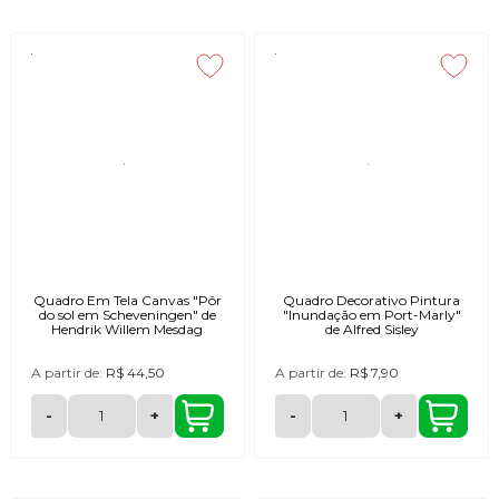
usando temas marinhos para dar mais vida a sua casa de praia, pousada,
escritório, lar ou apartamento.
Com esse intuito lançamos a nova coleção praia e mar, que traz vários
estilos; tropical, frases inspiradoras, cores vibrantes, estampas criativas e
realistas, tudo que faltava para dar um charme a mais no seu imóvel.
Para tanto, o grande segredo é liberar a criatividade. Gostou, então vamos
às compras!!
Quadro Em Tela Canvas "Pôr
Quadro Decorativo Pintura
do sol em Scheveningen" de
"Inundação em Port-Marly"
Hendrik Willem Mesdag
de Alfred Sisley
A partir de:
R$ 44,50
A partir de:
R$ 7,90
-
+
-
+