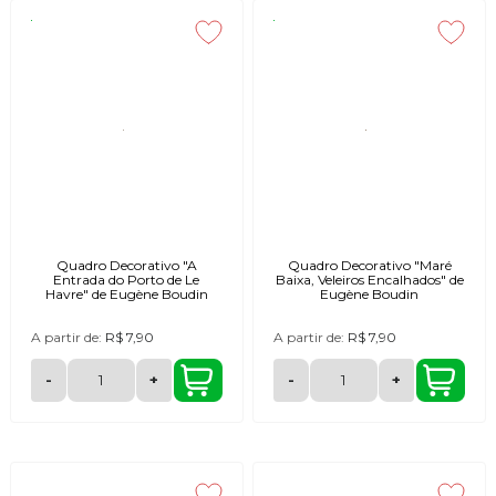
Quadro Decorativo "A
Quadro Decorativo "Maré
Entrada do Porto de Le
Baixa, Veleiros Encalhados" de
Havre" de Eugène Boudin
Eugène Boudin
A partir de:
R$ 7,90
A partir de:
R$ 7,90
-
+
-
+