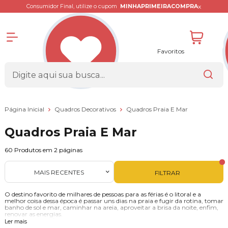
x
Consumidor Final, utilize o cupom
MINHAPRIMEIRACOMPRA
Favoritos
Página Inicial
Quadros Decorativos
Quadros Praia E Mar
Quadros Praia E Mar
60
Produtos em
2
páginas
MAIS RECENTES
FILTRAR
O destino favorito de milhares de pessoas para as férias é o litoral e a
melhor coisa dessa época é passar uns dias na praia e fugir da rotina, tomar
banho de sol e mar, caminhar na areia, aproveitar a brisa da noite, enfim,
renovar as energias.
Pensando em refletir todo o encanto do mar e garantir um clima de paz e
Ler mais
sossego, nada melhor que abusar na decoração das paredes e estantes