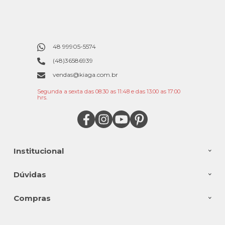
48 99905-5574
(48)36586939
vendas@kiaga.com.br
Segunda a sexta das 08:30 as 11:48 e das 13:00 as 17:00
hrs.
Institucional
Dúvidas
Compras