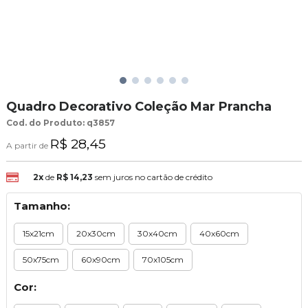
Quadro Decorativo Coleção Mar Prancha
Cod. do Produto: q3857
R$ 28,45
A partir de
2x
de
R$ 14,23
sem juros no cartão de crédito
Tamanho:
15x21cm
20x30cm
30x40cm
40x60cm
50x75cm
60x90cm
70x105cm
Cor: