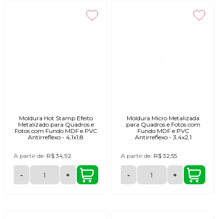
Moldura Hot Stamp Efeito
Moldura Micro Metalizada
Metalizado para Quadros e
para Quadros e Fotos com
Fotos com Fundo MDF e PVC
Fundo MDF e PVC
Antirreflexo - 4,1x1,8
Antirreflexo - 3,4x2,1
A partir de:
R$ 34,92
A partir de:
R$ 32,55
-
+
-
+