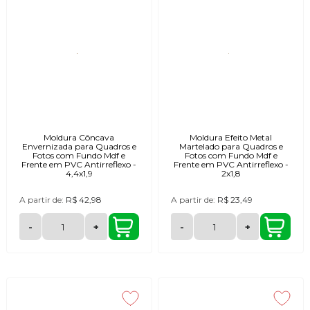
Moldura Côncava
Moldura Efeito Metal
Envernizada para Quadros e
Martelado para Quadros e
Fotos com Fundo Mdf e
Fotos com Fundo Mdf e
Frente em PVC Antirreflexo -
Frente em PVC Antirreflexo -
4,4x1,9
2x1,8
A partir de:
R$ 42,98
A partir de:
R$ 23,49
-
+
-
+