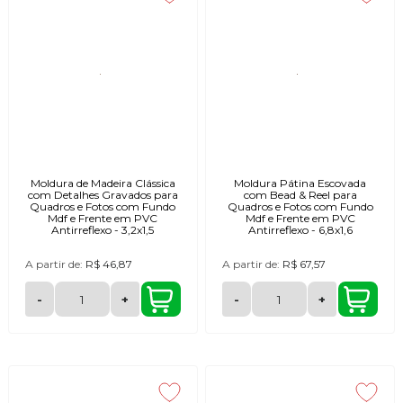
Moldura de Madeira Clássica
Moldura Pátina Escovada
com Detalhes Gravados para
com Bead & Reel para
Quadros e Fotos com Fundo
Quadros e Fotos com Fundo
Mdf e Frente em PVC
Mdf e Frente em PVC
Antirreflexo - 3,2x1,5
Antirreflexo - 6,8x1,6
A partir de:
R$ 46,87
A partir de:
R$ 67,57
-
+
-
+