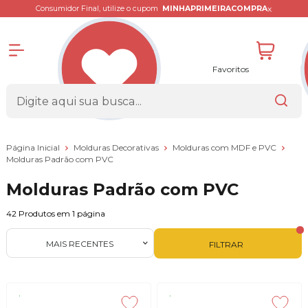
x
Consumidor Final, utilize o cupom
MINHAPRIMEIRACOMPRA
Favoritos
Página Inicial
Molduras Decorativas
Molduras com MDF e PVC
Molduras Padrão com PVC
Molduras Padrão com PVC
42
Produtos em
1
página
MAIS RECENTES
FILTRAR