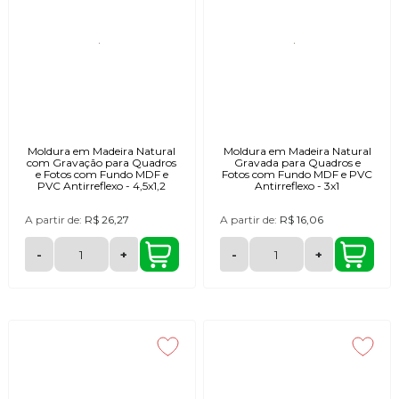
Moldura em Madeira Natural
Moldura em Madeira Natural
com Gravação para Quadros
Gravada para Quadros e
e Fotos com Fundo MDF e
Fotos com Fundo MDF e PVC
PVC Antirreflexo - 4,5x1,2
Antirreflexo - 3x1
A partir de:
R$ 26,27
A partir de:
R$ 16,06
-
+
-
+