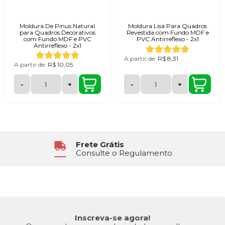
Moldura De Pinus Natural
Moldura Lisa Para Quadros
para Quadros Decorativos
Revestida com Fundo MDF e
com Fundo MDF e PVC
PVC Antirreflexo - 2x1
Antirreflexo - 2x1
A partir de:
R$ 8,31
A partir de:
R$ 10,05
-
+
-
+
Atendimento
6x Sem Juros
Segunda à Sexta das 8h30 às 17h
No Cartão de Crédito
Inscreva-se agora!