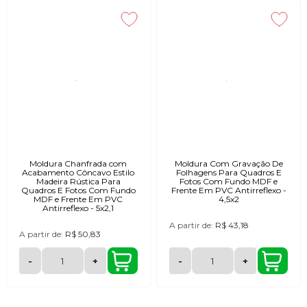
Moldura Chanfrada com
Moldura Com Gravação De
Acabamento Côncavo Estilo
Folhagens Para Quadros E
Madeira Rústica Para
Fotos Com Fundo MDF e
Quadros E Fotos Com Fundo
Frente Em PVC Antirreflexo -
MDF e Frente Em PVC
4,5x2
Antirreflexo - 5x2,1
A partir de:
R$ 43,18
A partir de:
R$ 50,83
-
+
-
+