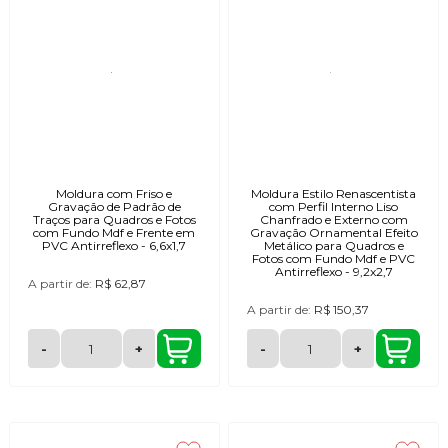
Moldura com Friso e
Moldura Estilo Renascentista
Gravação de Padrão de
com Perfil Interno Liso
Traços para Quadros e Fotos
Chanfrado e Externo com
com Fundo Mdf e Frente em
Gravação Ornamental Efeito
PVC Antirreflexo - 6,6x1,7
Metálico para Quadros e
Fotos com Fundo Mdf e PVC
Antirreflexo - 9,2x2,7
A partir de:
R$ 62,87
A partir de:
R$ 150,37
-
+
-
+