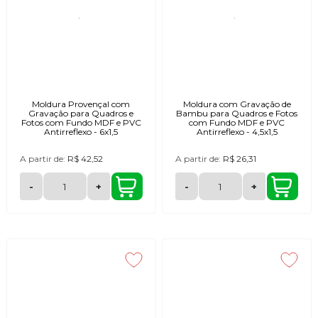
Moldura Provençal com
Moldura com Gravação de
Gravação para Quadros e
Bambu para Quadros e Fotos
Fotos com Fundo MDF e PVC
com Fundo MDF e PVC
Antirreflexo - 6x1,5
Antirreflexo - 4,5x1,5
A partir de:
R$ 42,52
A partir de:
R$ 26,31
-
+
-
+