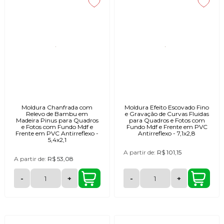
Moldura Chanfrada com
Moldura Efeito Escovado Fino
Relevo de Bambu em
e Gravação de Curvas Fluidas
Madeira Pinus para Quadros
para Quadros e Fotos com
e Fotos com Fundo Mdf e
Fundo Mdf e Frente em PVC
Frente em PVC Antirreflexo -
Antirreflexo - 7,1x2,8
5,4x2,1
A partir de:
R$ 101,15
A partir de:
R$ 53,08
-
+
-
+