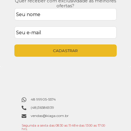
Quer receber com exclusividade as melhores
ofertas?
CADASTRAR
48 99905-5574
(48)36586939
vendas@kiaga.com.br
Segunda a sexta das 08:30 as 11:48 e das 13:00 as 17:00
hrs.