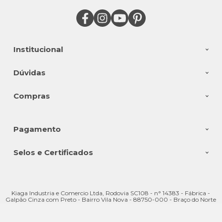
Institucional
Dúvidas
Compras
Pagamento
Selos e Certificados
Kiaga Industria e Comercio Ltda, Rodovia SC108 - n° 14383 - Fábrica -
Galpão Cinza com Preto - Bairro Vila Nova - 88750-000 - Braço do Norte
- SC
CNPJ: 08.176.528/0001-28 | © Todos os direitos reservados - Kiaga - 2026