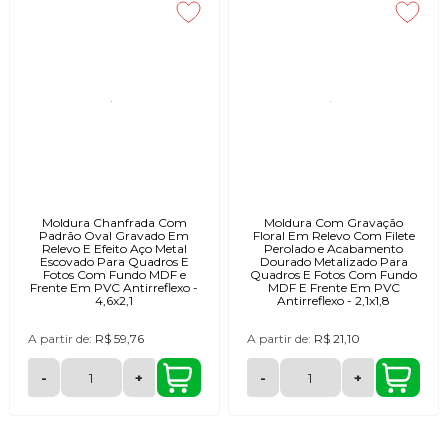
Moldura Chanfrada Com
Moldura Com Gravação
Padrão Oval Gravado Em
Floral Em Relevo Com Filete
Relevo E Efeito Aço Metal
Perolado e Acabamento
Escovado Para Quadros E
Dourado Metalizado Para
Fotos Com Fundo MDF e
Quadros E Fotos Com Fundo
Frente Em PVC Antirreflexo -
MDF E Frente Em PVC
4,6x2,1
Antirreflexo - 2,1x1,8
A partir de:
R$ 59,76
A partir de:
R$ 21,10
-
+
-
+