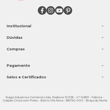
Institucional
Dúvidas
Compras
Pagamento
Selos e Certificados
Kiaga Industria e Comercio Ltda, Rodovia SC108 - n° 14383 - Fábrica -
Galpão Cinza com Preto - Bairro Vila Nova - 88750-000 - Braço do Norte
- SC
CNPJ: 08.176.528/0001-28 | © Todos os direitos reservados - Kiaga - 2026