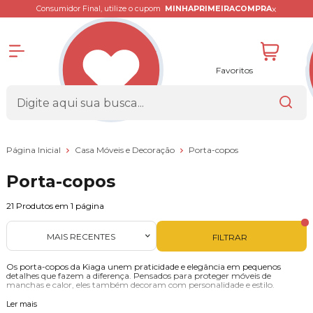
x
Consumidor Final, utilize o cupom
MINHAPRIMEIRACOMPRA
Favoritos
Página Inicial
Casa Móveis e Decoração
Porta-copos
Porta-copos
21
Produtos em
1
página
MAIS RECENTES
FILTRAR
Os porta-copos da Kiaga unem praticidade e elegância em pequenos
detalhes que fazem a diferença. Pensados para proteger móveis de
manchas e calor, eles também decoram com personalidade e estilo.
Produzidos em madeira de pinus, com ou sem gravação a laser, os
Ler mais