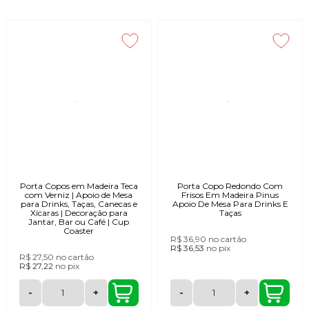
modelos trazem acabamentos naturais que destacam os veios da madeira
e proporcionam um visual aconchegante. São peças resistentes, leves e
versáteis, ideais para uso diário em casa, no escritório ou em eventos.
Além da funcionalidade, os porta-copos são ótimas opções para presentear
ou complementar composições decorativas com um toque artesanal. Cada
unidade carrega autenticidade e cuidado em cada detalhe.
Porta Copos em Madeira Teca
Porta Copo Redondo Com
com Verniz | Apoio de Mesa
Frisos Em Madeira Pinus
para Drinks, Taças, Canecas e
Apoio De Mesa Para Drinks E
Xícaras | Decoração para
Taças
Jantar, Bar ou Café | Cup
Coaster
R$ 36,90
no cartão
R$ 36,53
no
pix
R$ 27,50
no cartão
R$ 27,22
no
pix
-
+
-
+