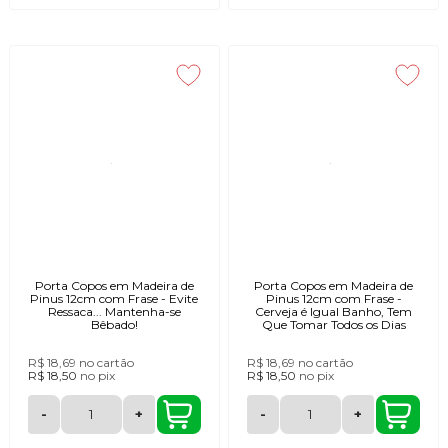
Porta Copos em Madeira de
Porta Copos em Madeira de
Pinus 12cm com Frase - Evite
Pinus 12cm com Frase -
Ressaca... Mantenha-se
Cerveja é Igual Banho, Tem
Bêbado!
Que Tomar Todos os Dias
R$ 18,69
no cartão
R$ 18,69
no cartão
R$ 18,50
no
pix
R$ 18,50
no
pix
-
+
-
+