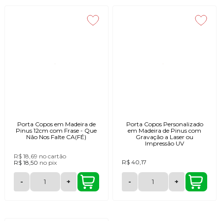
Porta Copos em Madeira de
Porta Copos Personalizado
Pinus 12cm com Frase - Que
em Madeira de Pinus com
Não Nos Falte CA(FÉ)
Gravação a Laser ou
Impressão UV
R$ 18,69
no cartão
R$ 40,17
R$ 18,50
no
pix
-
+
-
+