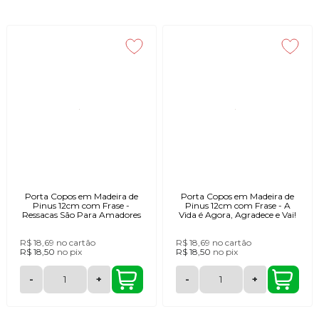
Porta Copos em Madeira de
Porta Copos em Madeira de
Pinus 12cm com Frase -
Pinus 12cm com Frase - A
Ressacas São Para Amadores
Vida é Agora, Agradece e Vai!
R$ 18,69
no cartão
R$ 18,69
no cartão
R$ 18,50
no
pix
R$ 18,50
no
pix
-
+
-
+