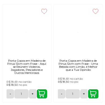
Porta Copos em Madeira de
Porta Copos em Madeira de
Pinus 12cm com Frase - Aqui
Pinus 12cm com Frase - Uma
se Reúnem Violeiros,
Bebida com Limão, é Melhor
Jogadores, Pescadores e
que a Tua Opinião
Outros Mentirosos
R$ 18,69
no cartão
R$ 18,69
no cartão
R$ 18,50
no
pix
R$ 18,50
no
pix
-
+
-
+