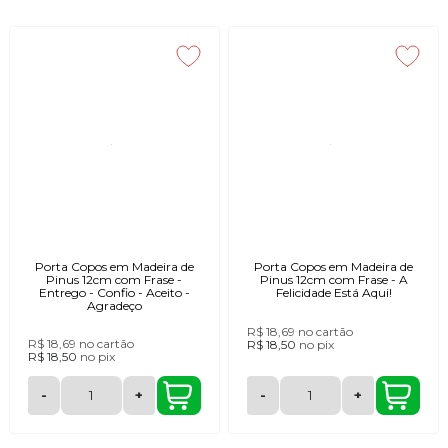
Porta Copos em Madeira de
Porta Copos em Madeira de
Pinus 12cm com Frase -
Pinus 12cm com Frase - A
Entrego - Confio - Aceito -
Felicidade Está Aqui!
Agradeço
R$ 18,69
no cartão
R$ 18,69
no cartão
R$ 18,50
no
pix
R$ 18,50
no
pix
-
+
-
+