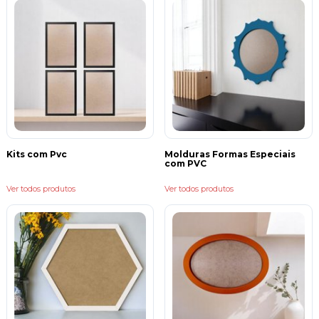
2 - Fotografias: Momentos marcantes de nossas vidas que foram
eternizados.
3 - Desenhos: Você que adora desenhar ou que quer guardar uma
recordação de um desenho repleto de sentimento, guarde-o em uma
moldura e deixe visível para sempre lembrar : )
4 - Folhas secas: Folhas secas? isso mesmo, de uma volta no parque, pegue
a maior folha seca que você achar a faça um sanduíche entre o vidro e
fundo, uma decoração única.
5 - Lembranças: Recortes de jornais, revistas, entradas de shows e cinemas.
Lembre-se sempre que a decoração do seu lar é um reflexo da sua
personalidade, então coloque ela para fora, mostre quem você é
Estamos aqui para te ajudar, qualquer dúvida nos chame no whats ou
email : )
Kits com Pvc
Molduras Formas Especiais
com PVC
Ver todos produtos
Ver todos produtos