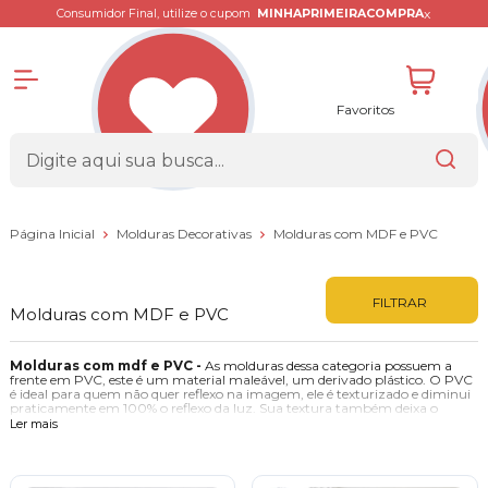
x
Consumidor Final, utilize o cupom
MINHAPRIMEIRACOMPRA
Favoritos
Página Inicial
Molduras Decorativas
Molduras com MDF e PVC
FILTRAR
Molduras com MDF e PVC
Molduras com mdf e PVC -
As molduras dessa categoria possuem a
frente em PVC, este é um material maleável, um derivado plástico. O PVC
é ideal para quem não quer reflexo na imagem, ele é texturizado e diminui
praticamente em 100% o reflexo da luz. Sua textura também deixa o
material bem resistente, mesmo sendo maleável é bem resistente a riscos.
Ler mais
O que você pode emoldurar?
1 - Lettering: Fez uma frase bacana? não deixe em uma gaveta, pense que
ela é uma arte única, merece todo o destaque.