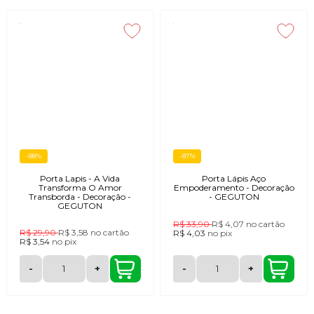
-88%
-87%
Porta Lapis - A Vida
Porta Lápis Aço
Transforma O Amor
Empoderamento - Decoração
Transborda - Decoração -
- GEGUTON
GEGUTON
R$ 33,90
R$ 4,07
no cartão
R$ 29,90
R$ 3,58
no cartão
R$ 4,03
no
pix
R$ 3,54
no
pix
-
+
-
+