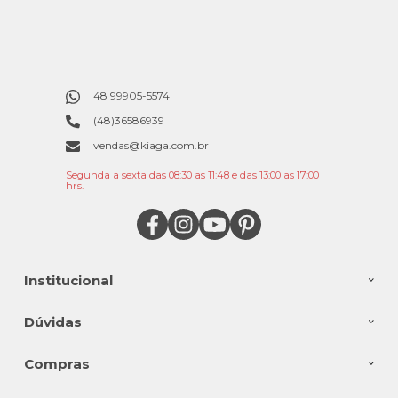
48 99905-5574
(48)36586939
vendas@kiaga.com.br
Segunda a sexta das 08:30 as 11:48 e das 13:00 as 17:00
hrs.
Institucional
Dúvidas
Compras