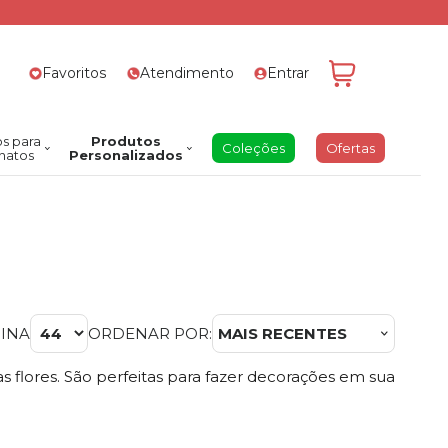
Favoritos
Atendimento
Entrar
s para
Produtos
Coleções
Ofertas
natos
Personalizados
GINA
ORDENAR POR:
MAIS RECENTES
s flores. São perfeitas para fazer decorações em sua