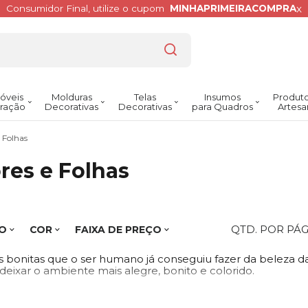
x
Consumidor Final, utilize o cupom
MINHAPRIMEIRACOMPRA
óveis
Molduras
Telas
Insumos
Produto
ração
Decorativas
Decorativas
para Quadros
Artesa
e Folhas
res e Folhas
QTD. POR PÁ
O
COR
FAIXA DE PREÇO
s bonitas que o ser humano já conseguiu fazer da beleza da
eixar o ambiente mais alegre, bonito e colorido.