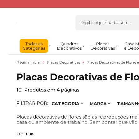
Todas as
Quadros
Placas
Casa M
Categorias
Decorativos
Decorativas
e Deco
Página Inicial
Placas Decorativas
Placas Decorativas de Flores 
Placas Decorativas de Flo
161
Produtos em
4
páginas
FILTRAR POR:
CATEGORIA
MARCA
TAMANH
Placas decorativas de flores são as reproduções mai
casa ou ambiente de trabalho. Sem contar que vão d
Ler mais