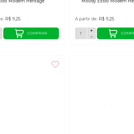
stilo Modern Heritage
Moody Estilo Modern He
de:
R$ 9,25
A partir de:
R$ 9,25
+
COMPRAR
COMP
-