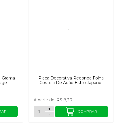
e Grama
Placa Decorativa Redonda Folha
age
Costela De Adão Estilo Japandi
A partir de:
R$ 8,30
+
RAR
COMPRAR
-