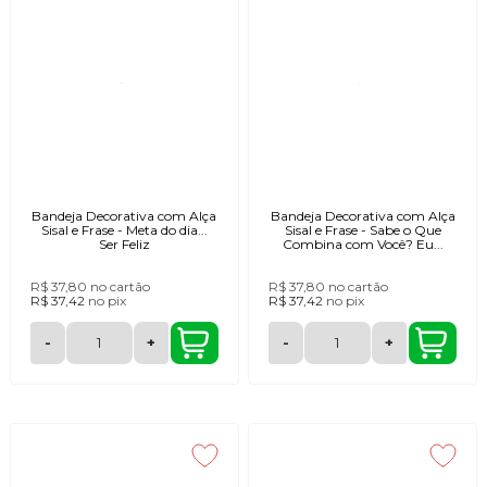
Bandeja Decorativa com Alça
Bandeja Decorativa com Alça
Sisal e Frase - Meta do dia...
Sisal e Frase - Sabe o Que
Ser Feliz
Combina com Você? Eu...
R$ 37,80
no cartão
R$ 37,80
no cartão
R$ 37,42
no
pix
R$ 37,42
no
pix
-
+
-
+