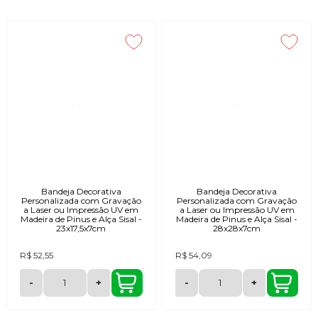
Disponíveis em pinus e MDF, as bandejas são produzidas com
acabamentos naturais. Podem ser usadas para montar cantinhos de
café, agrupar perfumes e cosméticos, organizar objetos ou servir
com elegância em momentos especiais.
Seja para decorar ou para facilitar o dia a dia, essas bandejas são
funcionais, versáteis e adaptáveis a diferentes estilos de decoração
— do rústico ao moderno.
Bandeja Decorativa
Bandeja Decorativa
Personalizada com Gravação
Personalizada com Gravação
a Laser ou Impressão UV em
a Laser ou Impressão UV em
Madeira de Pinus e Alça Sisal -
Madeira de Pinus e Alça Sisal -
23x17,5x7cm
28x28x7cm
R$ 52,55
R$ 54,09
-
+
-
+