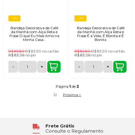
-2%
-2%
Bandeja Decorativa de Café
Bandeja Decorativa de Café
da Manhã com Alça Reta e
da Manhã com Alça Reta e
Frase O que Eu Mais Amo na
Frase É a Vida, É Bonita e É
Minha Casa...
Bonita
R$ 85,80
R$ 83,90
no cartão
R$ 85,80
R$ 83,90
no cartão
R$ 83,06
no
pix
R$ 83,06
no
pix
-
+
-
+
Página
1
de
2
1
2
Próxima >
Atendimento
6x Sem Juros
Segunda à Sexta das 8h30 às 17h
No Cartão de Crédito