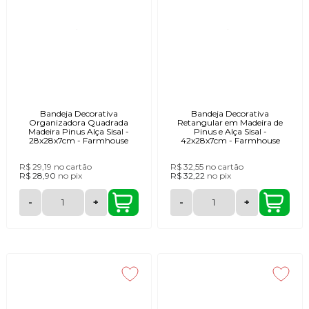
Bandeja Decorativa
Bandeja Decorativa
Organizadora Quadrada
Retangular em Madeira de
Madeira Pinus Alça Sisal -
Pinus e Alça Sisal -
28x28x7cm - Farmhouse
42x28x7cm - Farmhouse
R$ 29,19
no cartão
R$ 32,55
no cartão
R$ 28,90
no
pix
R$ 32,22
no
pix
-
+
-
+