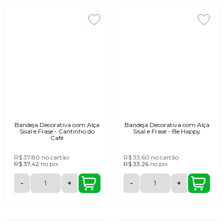
Bandeja Decorativa com Alça
Bandeja Decorativa com Alça
Sisal e Frase - Cantinho do
Sisal e Frase - Be Happy
Café
R$ 37,80
no cartão
R$ 33,60
no cartão
R$ 37,42
no
pix
R$ 33,26
no
pix
-
+
-
+