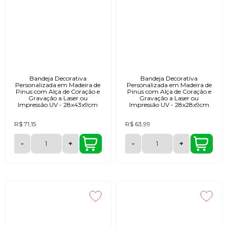
Bandeja Decorativa
Bandeja Decorativa
Personalizada em Madeira de
Personalizada em Madeira de
Pinus com Alça de Coração e
Pinus com Alça de Coração e
Gravação a Laser ou
Gravação a Laser ou
Impressão UV - 28x43x9cm
Impressão UV - 28x28x9cm
R$ 71,15
R$ 63,99
-
+
-
+