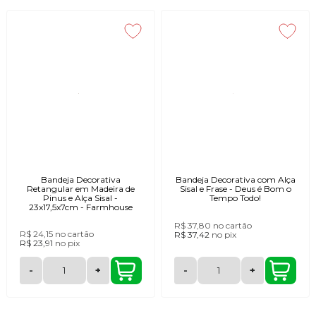
Bandeja Decorativa
Bandeja Decorativa com Alça
Retangular em Madeira de
Sisal e Frase - Deus é Bom o
Pinus e Alça Sisal -
Tempo Todo!
23x17,5x7cm - Farmhouse
R$ 37,80
no cartão
R$ 24,15
no cartão
R$ 37,42
no
pix
R$ 23,91
no
pix
-
+
-
+