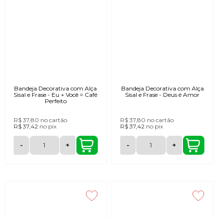
Bandeja Decorativa com Alça
Bandeja Decorativa com Alça
Sisal e Frase - Eu + Você = Café
Sisal e Frase - Deus é Amor
Perfeito
R$ 37,80
no cartão
R$ 37,80
no cartão
R$ 37,42
no
pix
R$ 37,42
no
pix
-
+
-
+