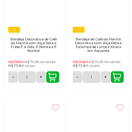
-1%
-1%
Bandeja Decorativa de Café
Bandeja de Café da Manhã
da Manhã com Alça Reta e
Decorativa com Alça Reta e
Frase É a Vida, É Bonita e É
Estampa de Livros e Xícara
Bonita!
em Aquarela
R$ 75,80
R$ 74,55
no cartão
R$ 75,80
R$ 74,55
no cartão
R$ 73,80
no
pix
R$ 73,80
no
pix
-
+
-
+