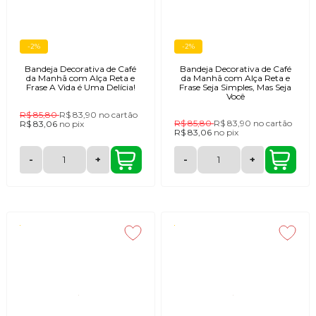
-2%
-2%
Bandeja Decorativa de Café
Bandeja Decorativa de Café
da Manhã com Alça Reta e
da Manhã com Alça Reta e
Frase A Vida é Uma Delícia!
Frase Seja Simples, Mas Seja
Você
R$ 85,80
R$ 83,90
no cartão
R$ 85,80
R$ 83,90
no cartão
R$ 83,06
no
pix
R$ 83,06
no
pix
-
+
-
+