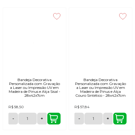
Bandeja Decorativa
Bandeja Decorativa
Personalizada com Gravação
Personalizada com Gravação
a Laser ou Impressão UV em
a Laser ou Impressão UV em
Madeira de Pinus e Alça Sisal -
Madeira de Pinus e Alça
28x42x7cm
Couro Sintético - 28x42x7cm
R$ 58,50
R$ 57,84
-
+
-
+