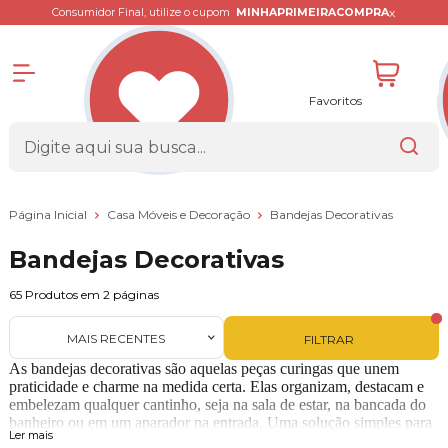
x
Consumidor Final, utilize o cupom
MINHAPRIMEIRACOMPRA
Favoritos
Página Inicial
Casa Móveis e Decoração
Bandejas Decorativas
Bandejas Decorativas
65
Produtos em
2
páginas
MAIS RECENTES
FILTRAR
As bandejas decorativas são aquelas peças curingas que unem
praticidade e charme na medida certa. Elas organizam, destacam e
embelezam qualquer cantinho, seja na sala de estar, na bancada do
banheiro ou em um aparador na entrada. Uma solução simples para
Ler mais
quem valoriza cada detalhe da casa.