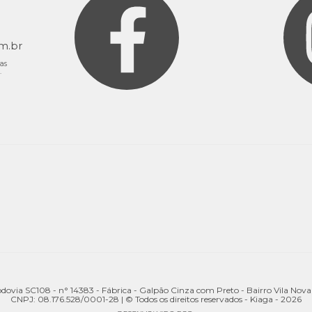
9
m.br
as
.
odovia SC108 - n° 14383 - Fábrica - Galpão Cinza com Preto - Bairro Vila Nov
CNPJ: 08.176.528/0001-28 | © Todos os direitos reservados - Kiaga - 2026