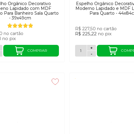
lho Orgânico Decorativo
Espelho Orgânico Decorati
eno Lapidado com MDF
Moderno Lapidado e MDF 
 Para Banheiro Sala Quarto
Para Quarto - 44x84
- 39x49cm
R$ 227,50
no cartão
00
no cartão
R$ 225,22
no
pix
1
no
pix
+
COMPRAR
COMP
-