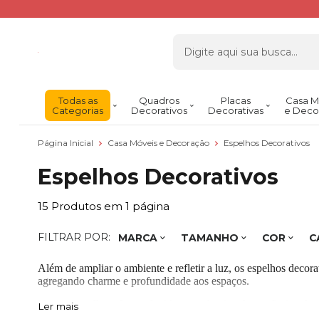
Todas as
Quadros
Placas
Casa M
Categorias
Decorativos
Decorativas
e Deco
Página Inicial
Casa Móveis e Decoração
Espelhos Decorativos
Espelhos Decorativos
15
Produtos em
1
página
FILTRAR POR:
MARCA
TAMANHO
COR
C
Além de ampliar o ambiente e refletir a luz, os espelhos dec
agregando charme e profundidade aos espaços.
Nossos espelhos são produzidos com laminação profissional, g
Ler mais
natural ao laqueado, se adaptando a diferentes estilos — do mo