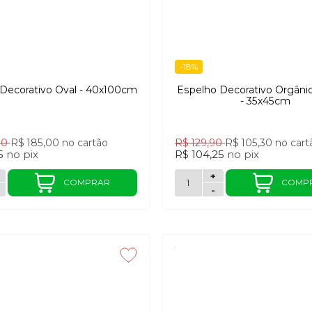
-18%
Decorativo Oval - 40x100cm
Espelho Decorativo Orgâni
- 35x45cm
90
R$ 185,00
no cartão
R$ 129,90
R$ 105,30
no cart
15
no
pix
R$ 104,25
no
pix
+
COMPRAR
COMP
-