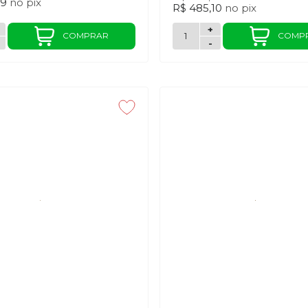
79
no
pix
R$ 485,10
no
pix
+
COMPRAR
COMP
-