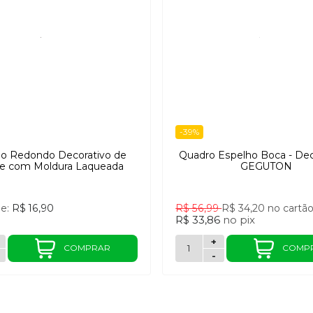
-39%
ho Redondo Decorativo de
Quadro Espelho Boca - Dec
e com Moldura Laqueada
GEGUTON
de:
R$ 16,90
R$ 56,99
R$ 34,20
no cartã
R$ 33,86
no
pix
+
COMPRAR
COMP
-