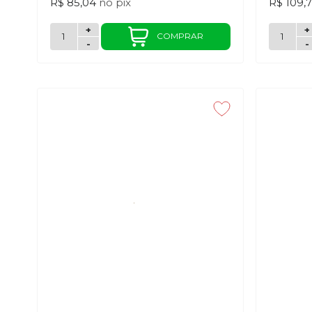
R$ 85,04
no
pix
R$ 109,
+
+
COMPRAR
-
-