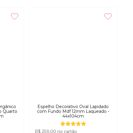
adeiros elementos de design dentro do ambiente.
Orgânico
Espelho Decorativo Oval Lapidado
o Quarto
com Fundo Mdf 12mm Laqueado -
cm
44x104cm
R$ 259,00
no cartão