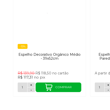
-15%
Espelho Decorativo Orgânico Médio
Espel
- 39x52cm
Pared
R$ 139,90
R$ 118,50
no cartão
A partir 
R$ 117,31
no
pix
+
+
COMPRAR
-
-