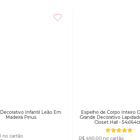
aga oferecem equilíbrio entre utilidade e beleza, funcionando como verd
Decorativo Infantil Leão Em
Espelho de Corpo Inteiro 
Madeira Pinus
Grande Decorativo Lapidad
Closet Hall - 54x164
0
no cartão
R$ 490,00
no cartão