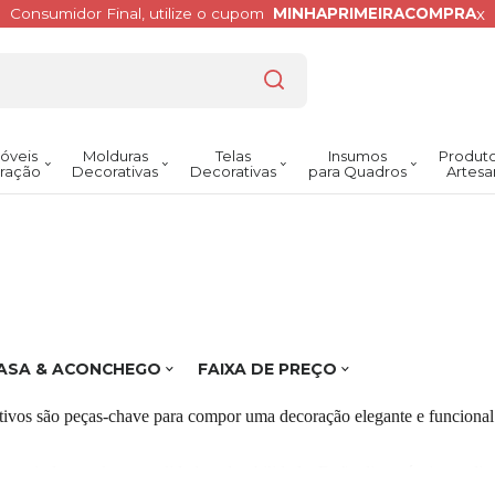
x
Consumidor Final, utilize o cupom
MINHAPRIMEIRACOMPRA
óveis
Molduras
Telas
Insumos
Produto
ração
Decorativas
Decorativas
para Quadros
Artesa
ASA & ACONCHEGO
FAIXA DE PREÇO
orativos são peças-chave para compor uma decoração elegante e funcion
arantindo excelente qualidade e durabilidade. Estão disponíveis em d
derno ao rústico.