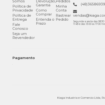
Somos
Devolução,
Pedidos
(48)3658693
Garantia
Política de
Minha
Privacidade
Como
Conta
Comprar
Política de
Rastrear
vendas@kiaga.co
Entrega
Entenda o
Pedido
Segunda a sexta das 08:30 
Prazo
Fale
11:48 e das 13:00 as 17:00 hrs
Conosco
Seja um
Revendedor
Pagamento
Kiaga Industria e Comercio Ltda, R