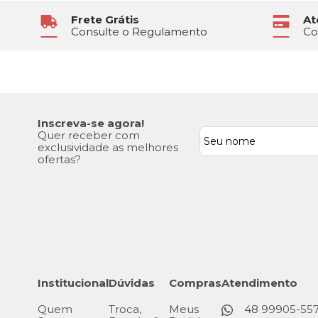
Frete Grátis
At
Consulte o Regulamento
Co
Inscreva-se agora!
Quer receber com
exclusividade as melhores
ofertas?
Institucional
Dúvidas
Compras
Atendimento
Quem
Troca,
Meus
48 99905-55