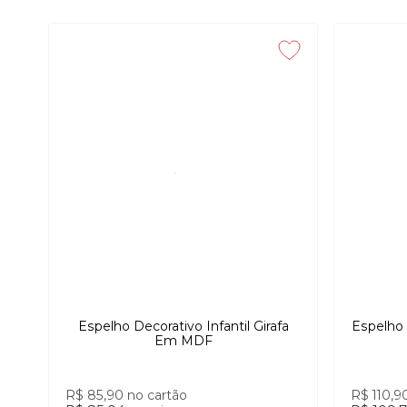
Ideais para halls, quartos, banheiros ou salas, os espelhos Ki
Espelho Decorativo Infantil Girafa
Espelho 
Em MDF
R$ 85,90
no cartão
R$ 110,9