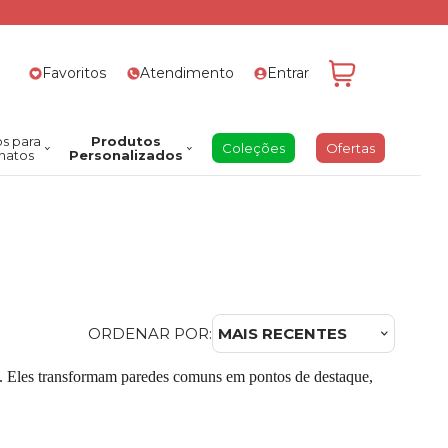
Favoritos
Atendimento
Entrar
s para
Produtos
Coleções
Ofertas
natos
Personalizados
ORDENAR POR:
MAIS RECENTES
al. Eles transformam paredes comuns em pontos de destaque,
iversos tamanhos e molduras, com acabamentos que vão do