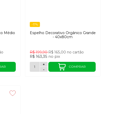
-17%
co Médio
Espelho Decorativo Orgânico Grande
- 40x80cm
ão
R$ 199,90
R$ 165,00
no cartão
R$ 163,35
no
pix
+
RAR
COMPRAR
-