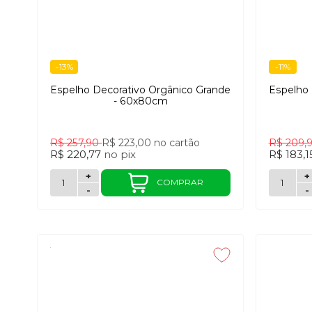
-13%
-11%
Espelho Decorativo Orgânico Grande
Espelho 
- 60x80cm
R$ 257,90
R$ 223,00
no cartão
R$ 209,
R$ 220,77
no
pix
R$ 183,
+
+
COMPRAR
-
-