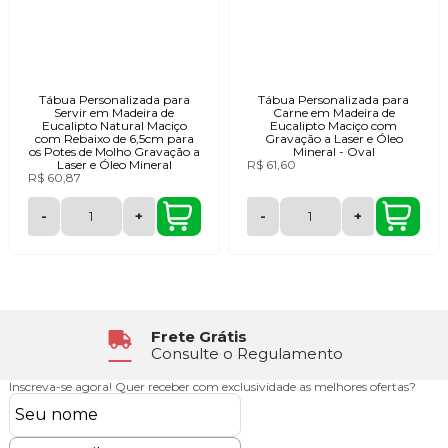
Tábua Personalizada para
Tábua Personalizada para
Servir em Madeira de
Carne em Madeira de
Eucalipto Natural Maciço
Eucalipto Maciço com
com Rebaixo de 6,5cm para
Gravação a Laser e Óleo
os Potes de Molho Gravação a
Mineral - Oval
Laser e Óleo Mineral
R$ 61,60
R$ 60,87
-
+
-
+
Atendimento
Segunda à Sexta das 8h30 às 17h
Inscreva-se agora!
Quer receber com exclusividade as melhores ofertas?