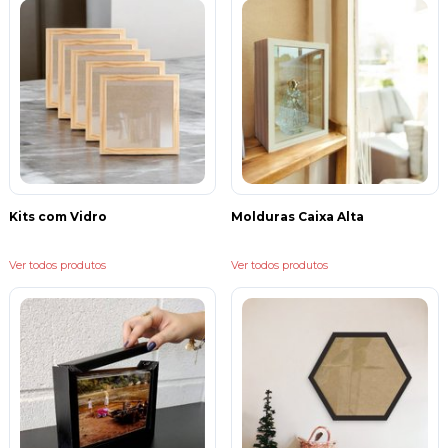
3 - Desenhos: Você que adora desenhar ou que quer guardar uma
recordação de um desenho repleto de sentimento, guarde-o em uma
moldura e deixe visível para sempre lembrar : )
4 - Folhas secas: Folhas secas? isso mesmo, de uma volta no parque, pegue
a maior folha seca que você achar a faça um sanduíche entre o vidro e
fundo, uma decoração única.
5 - Lembranças: Recortes de jornais, revistas, entradas de shows e cinemas.
Lembre-se sempre que a decoração do seu lar é um reflexo da sua
personalidade, então coloque ela para fora, mostre quem você é
Estamos aqui para te ajudar, qualquer dúvida nos chame no whats ou
email : )
Kits com Vidro
Molduras Caixa Alta
Ver todos produtos
Ver todos produtos