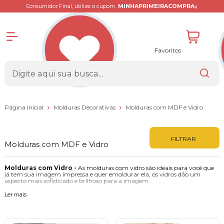
x
Consumidor Final, utilize o cupom
MINHAPRIMEIRACOMPRA
Favoritos
Página Inicial
Molduras Decorativas
Molduras com MDF e Vidro
FILTRAR
Molduras com MDF e Vidro
Molduras com Vidro -
As molduras com vidro são ideais para você que
já tem sua imagem impressa e quer emoldurar ela, os vidros dão um
aspecto mais sofisticado e brilhoso para a imagem.
O que você pode emoldurar?
Ler mais
1 - Lettering: Fez uma frase bacana? não deixe em uma gaveta, pense que
ela é uma arte única, merece todo o destaque.
2 - Fotografias: Momentos marcantes de nossas vidas que foram
eternizados.