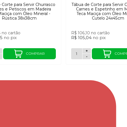
 Corte para Servir Churrasco
Tábua de Corte para Servir 
es e Petiscos em Madeira
Carnes e Espetinho em M
Maciça com Óleo Mineral -
Teca Maciça com Óleo Min
Rústica 38x38cm
Cutelo 24x45cm
6
no cartão
R$ 106,10
no cartão
85
no
pix
R$ 105,04
no
pix
+
COMPRAR
COMP
-