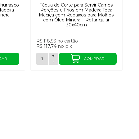
Churrasco
Tábua de Corte para Servir Carnes
adeira
Porções e Frios em Madeira Teca
eral -
Maciça com Rebaixos para Molhos
com Óleo Mineral - Retangular
30x40cm
R$ 118,93
no cartão
R$ 117,74
no
pix
+
RAR
COMPRAR
-