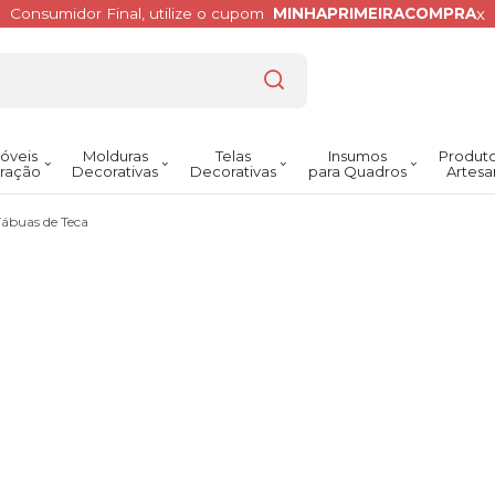
x
Consumidor Final, utilize o cupom
MINHAPRIMEIRACOMPRA
óveis
Molduras
Telas
Insumos
Produto
ração
Decorativas
Decorativas
para Quadros
Artesa
Tábuas de Teca