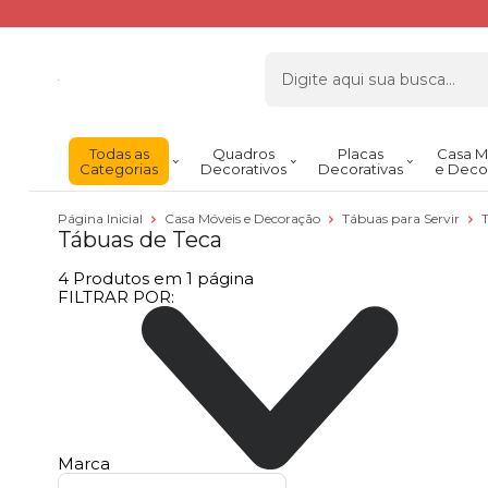
Todas as
Quadros
Placas
Casa M
Categorias
Decorativos
Decorativas
e Deco
Página Inicial
Casa Móveis e Decoração
Tábuas para Servir
Tábuas de Teca
4
Produtos em
1
página
FILTRAR POR:
Marca