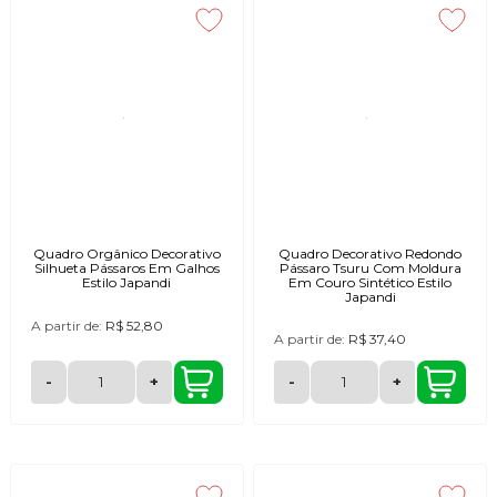
Quadro Orgânico Decorativo
Quadro Decorativo Redondo
Silhueta Pássaros Em Galhos
Pássaro Tsuru Com Moldura
Estilo Japandi
Em Couro Sintético Estilo
Japandi
A partir de:
R$ 52,80
A partir de:
R$ 37,40
-
+
-
+