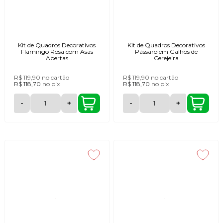
Kit de Quadros Decorativos
Kit de Quadros Decorativos
Flamingo Rosa com Asas
Pássaro em Galhos de
Abertas
Cerejeira
R$ 119,90
no cartão
R$ 119,90
no cartão
R$ 118,70
no
pix
R$ 118,70
no
pix
-
+
-
+