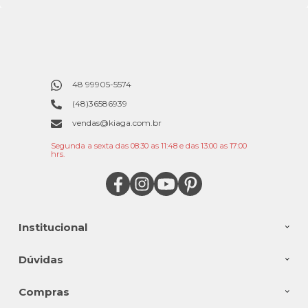
48 99905-5574
(48)36586939
vendas@kiaga.com.br
Segunda a sexta das 08:30 as 11:48 e das 13:00 as 17:00
hrs.
Institucional
Dúvidas
Compras