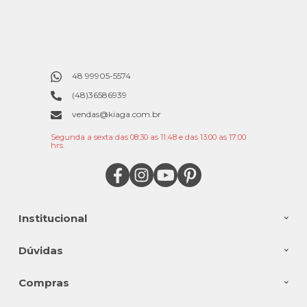
48 99905-5574
(48)36586939
vendas@kiaga.com.br
Segunda a sexta das 08:30 as 11:48 e das 13:00 as 17:00
hrs.
Institucional
Dúvidas
Compras