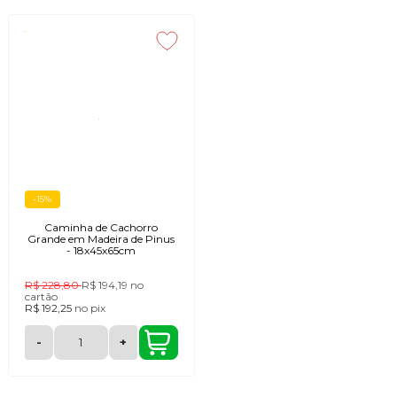
-15%
Caminha de Cachorro
Grande em Madeira de Pinus
- 18x45x65cm
R$ 228,80
R$ 194,19
no
cartão
R$ 192,25
no
pix
-
+