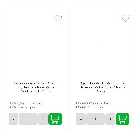
As camas para cachorro e gato são feitas em madeira de pinus, com
design moderno e estrutura segura. Também oferecemos tratadores
(comedouros e bebedouros) elevados, que proporcionam uma
alimentação mais confortável e higiênica para os pets. Tudo com
acabamentos suaves, durabilidade e fácil limpeza.
São peças que complementam a decoração da casa com elegância e
praticidade, valorizando cada detalhe — inclusive o cantinho do seu
melhor amigo.
Comedouro Duplo Com
Quadro Porta Retrato de
Tigelas Em Inox Para
Parede Pata para 3 fotos
Cachorro E Gato
10x15cm
R$ 94,54
no cartão
R$ 69,02
no cartão
R$ 93,59
no
pix
R$ 68,33
no
pix
-
+
-
+