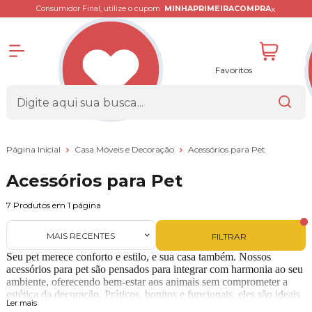
x
Consumidor Final, utilize o cupom
MINHAPRIMEIRACOMPRA
Favoritos
Página Inicial
Casa Móveis e Decoração
Acessórios para Pet
Acessórios para Pet
7
Produtos em
1
página
MAIS RECENTES
FILTRAR
Seu pet merece conforto e estilo, e sua casa também. Nossos
acessórios para pet são pensados para integrar com harmonia ao seu
ambiente, oferecendo bem-estar aos animais sem comprometer a
estética da decoração. Práticos, bonitos e funcionais, eles são ideais
Ler mais
para quem trata os pets como parte da família.