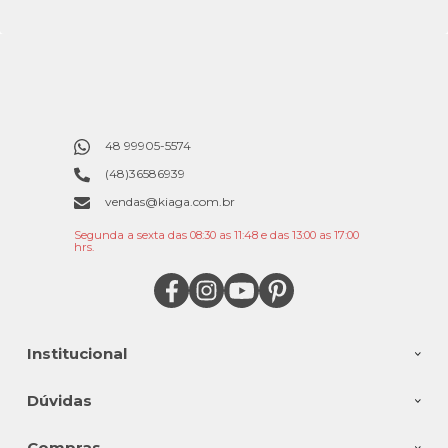
48 99905-5574
(48)36586939
vendas@kiaga.com.br
Segunda a sexta das 08:30 as 11:48 e das 13:00 as 17:00
hrs.
Institucional
Dúvidas
Compras