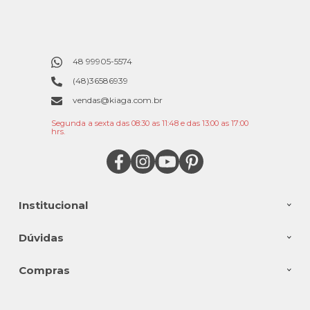
48 99905-5574
(48)36586939
vendas@kiaga.com.br
Segunda a sexta das 08:30 as 11:48 e das 13:00 as 17:00
hrs.
Institucional
Dúvidas
Compras