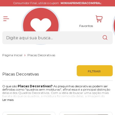
x
Consumidor Final, utilize o cupom
MINHAPRIMEIRACOMPRA
Favoritos
Página Inicial
Placas Decorativas
FILTRAR
Placas Decorativas
O que são
Placas Decorativas?
As plaquinhas decorativas podem ser
definidas como "quadros sem molduras", afinal essa é a principal distinção
delas e dos Quadros Decorativos. Com a idéia de buscar uma opção mais
barata do que os quadros, a moldura foi removida delas, a imagem do
centro é a mesma porém as laterais perderam a moldura e ganharam um
Ler mais
leve acabamento. O resultado foi brilhante, plaquinhas lindas que com
simplicidade decoram perfeitamente os ambientes. Nós da Kiaga Presentes
e Decorações fomos pioneiros nas plaquinhas de mdf com adesivos, essas
utilizam fita dupla face na parte de tráz, assim a parede não precisa ser