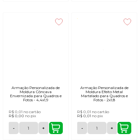
Armação Personalizada de
Armação Personalizada de
Moldura Côncava
Moldura Efeito Metal
Envernizada para Quadros e
Martelado para Quadros e
Fotos - 4,4x1,9
Fotos - 2x1,8
R$ 0,01
no cartão
R$ 0,01
no cartão
R$ 0,00
no
pix
R$ 0,01
no
pix
-
+
-
+