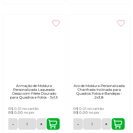
Armação de Moldura
Aro de Moldura Personalizada
Personalizada Laqueada
Chanfrada Inclinada para
Gesso com Filete Dourado
Quadros Fotos e Bandejas -
para Quadros e Fotos - 3x1,5
2x3,8
R$ 0,01
no cartão
R$ 0,01
no cartão
R$ 0,00
no
pix
R$ 0,00
no
pix
-
+
-
+