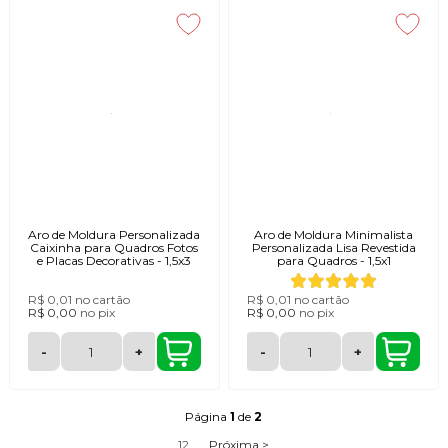
Aro de Moldura Personalizada
Aro de Moldura Minimalista
Caixinha para Quadros Fotos
Personalizada Lisa Revestida
e Placas Decorativas - 1,5x3
para Quadros - 1,5x1
R$ 0,01
no cartão
R$ 0,01
no cartão
R$ 0,00
no
pix
R$ 0,00
no
pix
-
+
-
+
Página
1
de
2
1
2
Próxima >