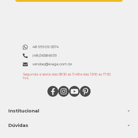
48 99905-5574
(48)36586939
vendas@kiaga.com.br
Segunda a sexta das 08:30 as 11:48 e das 13:00 as 17:00
hrs.
Institucional
Dúvidas