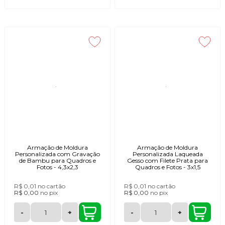
Armação de Moldura
Armação de Moldura
Personalizada com Gravação
Personalizada Laqueada
de Bambu para Quadros e
Gesso com Filete Prata para
Fotos - 4,3x2,3
Quadros e Fotos - 3x1,5
R$ 0,01
no cartão
R$ 0,01
no cartão
R$ 0,00
no
pix
R$ 0,00
no
pix
-
+
-
+