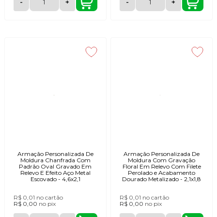
-
+
-
+
Armação Personalizada De
Armação Personalizada De
Moldura Chanfrada Com
Moldura Com Gravação
Padrão Oval Gravado Em
Floral Em Relevo Com Filete
Relevo E Efeito Aço Metal
Perolado e Acabamento
Escovado - 4,6x2,1
Dourado Metalizado - 2,1x1,8
R$ 0,01
no cartão
R$ 0,01
no cartão
R$ 0,00
no
pix
R$ 0,00
no
pix