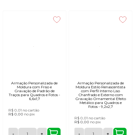
Armação Personalizada de
Armação Personalizada de
Moldura com Friso e
Moldura Estilo Renascentista
Gravação de Padrão de
com Perfil Interno Liso
Traços para Quadros e Fotos -
Chanfrado e Externo com
6,6x1,7
Gravação Ornamental Efeito
Metálico para Quadros e
Fotos - 9,2x2,7
R$ 0,01
no cartão
R$ 0,00
no
pix
R$ 0,01
no cartão
R$ 0,00
no
pix
-
+
-
+