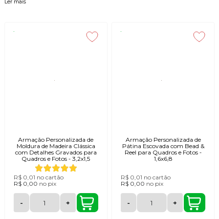
Personalizar
Ler mais
Os
Aros de Molduras
são a base perfeita para você criar quadros
personalizados, trazendo elegância e sofisticação para qualquer ambiente.
Disponíveis em
diversos tamanhos e acabamentos
, nossos aros são
ideais para projetos de decoração, artesanato e composição de galerias de
parede.
Feitos com
materiais de alta qualidade
, garantem durabilidade e um
acabamento impecável. Escolha o aro ideal e transforme suas ideias em
peças únicas e cheias de estilo!
Armação Personalizada de
Armação Personalizada de
Moldura de Madeira Clássica
Pátina Escovada com Bead &
com Detalhes Gravados para
Reel para Quadros e Fotos -
Quadros e Fotos - 3,2x1,5
1,6x6,8
R$ 0,01
no cartão
R$ 0,01
no cartão
R$ 0,00
no
pix
R$ 0,00
no
pix
-
+
-
+