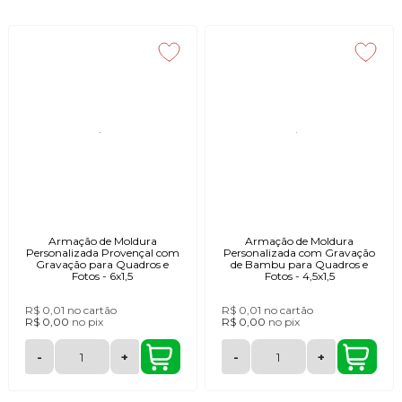
Armação de Moldura
Armação de Moldura
Personalizada Provençal com
Personalizada com Gravação
Gravação para Quadros e
de Bambu para Quadros e
Fotos - 6x1,5
Fotos - 4,5x1,5
R$ 0,01
no cartão
R$ 0,01
no cartão
R$ 0,00
no
pix
R$ 0,00
no
pix
-
+
-
+