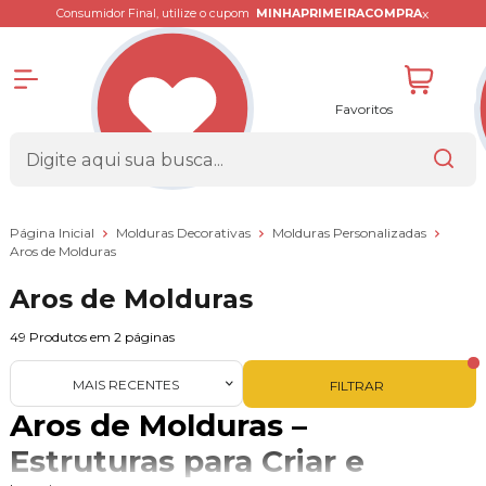
x
Consumidor Final, utilize o cupom
MINHAPRIMEIRACOMPRA
Favoritos
Página Inicial
Molduras Decorativas
Molduras Personalizadas
Aros de Molduras
Aros de Molduras
49
Produtos em
2
páginas
MAIS RECENTES
FILTRAR
Aros de Molduras –
Estruturas para Criar e