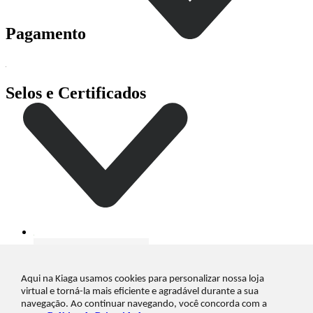
Pagamento
Selos e Certificados
Aqui na Kiaga usamos cookies para personalizar nossa loja
virtual e torná-la mais eficiente e agradável durante a sua
Kiaga Industria e Comercio Ltda, Rodovia SC108 - n° 14383 -
navegação. Ao continuar navegando, você concorda com a
Fábrica - Galpão Cinza com Preto - Bairro Vila Nova - 88750-000 -