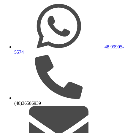
48 99905-
5574
(48)36586939