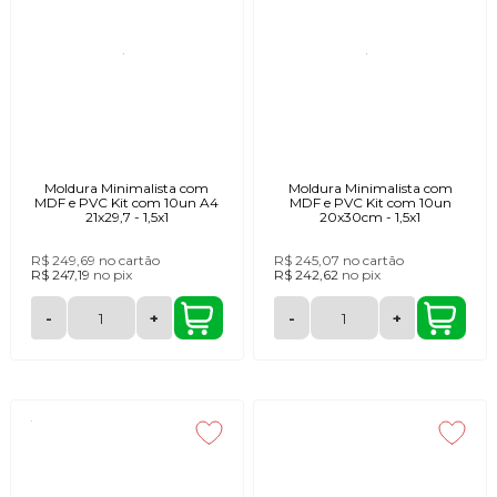
Moldura Minimalista com
Moldura Minimalista com
MDF e PVC Kit com 10un A4
MDF e PVC Kit com 10un
21x29,7 - 1,5x1
20x30cm - 1,5x1
R$ 249,69
no cartão
R$ 245,07
no cartão
R$ 247,19
no
pix
R$ 242,62
no
pix
-
+
-
+