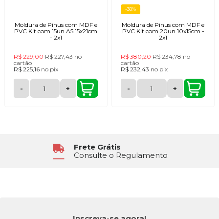
-38%
Moldura de Pinus com MDF e
Moldura de Pinus com MDF e
PVC Kit com 15un A5 15x21cm
PVC Kit com 20un 10x15cm -
- 2x1
2x1
R$ 229,00
R$ 227,43
no
R$ 380,20
R$ 234,78
no
cartão
cartão
R$ 225,16
no
pix
R$ 232,43
no
pix
-
+
-
+
Frete Grátis
Consulte o Regulamento
Inscreva-se agora!