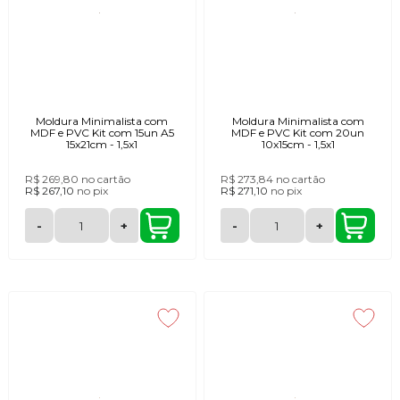
Moldura Minimalista com
Moldura Minimalista com
MDF e PVC Kit com 15un A5
MDF e PVC Kit com 20un
15x21cm - 1,5x1
10x15cm - 1,5x1
R$ 269,80
no cartão
R$ 273,84
no cartão
R$ 267,10
no
pix
R$ 271,10
no
pix
-
+
-
+