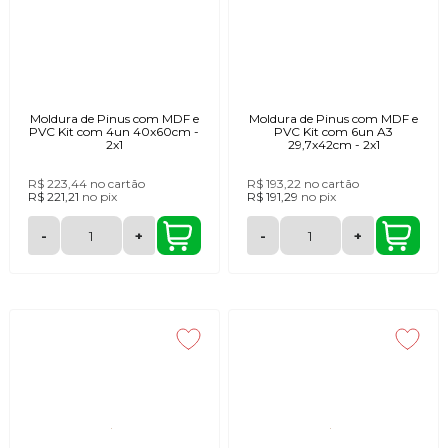
Moldura de Pinus com MDF e
Moldura de Pinus com MDF e
PVC Kit com 4un 40x60cm -
PVC Kit com 6un A3
2x1
29,7x42cm - 2x1
R$ 223,44
no cartão
R$ 193,22
no cartão
R$ 221,21
no
pix
R$ 191,29
no
pix
-
+
-
+