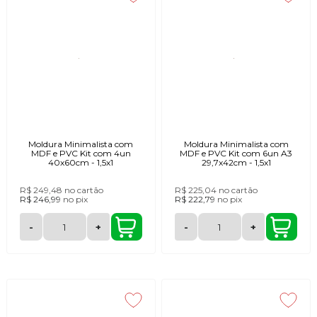
Moldura Minimalista com
Moldura Minimalista com
MDF e PVC Kit com 4un
MDF e PVC Kit com 6un A3
40x60cm - 1,5x1
29,7x42cm - 1,5x1
R$ 249,48
no cartão
R$ 225,04
no cartão
R$ 246,99
no
pix
R$ 222,79
no
pix
-
+
-
+