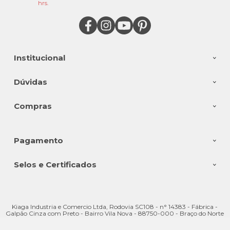
hrs.
Institucional
Dúvidas
Compras
Pagamento
Selos e Certificados
Kiaga Industria e Comercio Ltda, Rodovia SC108 - n° 14383 - Fábrica -
Galpão Cinza com Preto - Bairro Vila Nova - 88750-000 - Braço do Norte
- SC
CNPJ: 08.176.528/0001-28 | © Todos os direitos reservados - Kiaga - 2026