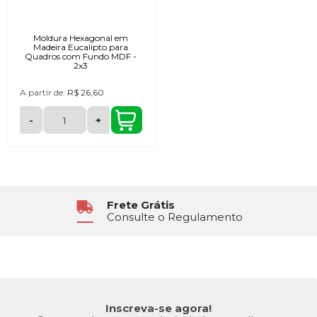
Moldura Hexagonal em
Madeira Eucalipto para
Quadros com Fundo MDF -
2x3
A partir de:
R$ 26,60
-
+
Atendimento
6x Sem Juros
Segunda à Sexta das 8h30 às 17h
No Cartão de Crédito
Inscreva-se agora!