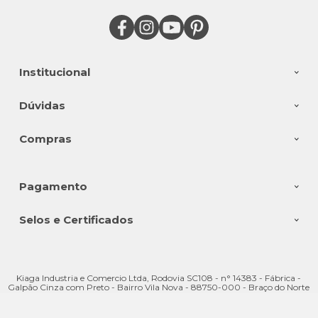
Institucional
Dúvidas
Compras
Pagamento
Selos e Certificados
Kiaga Industria e Comercio Ltda, Rodovia SC108 - n° 14383 - Fábrica -
Galpão Cinza com Preto - Bairro Vila Nova - 88750-000 - Braço do Norte
- SC
CNPJ: 08.176.528/0001-28 | © Todos os direitos reservados - Kiaga - 2026