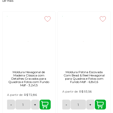
ou pvc.
Ler mais
Essas molduras com fundo em mdf são ideais para utilizar com adesivos,
onde você cola o adesivo sobre o fundo mdf ou com espelhos.
Caso pretenda utilizar uma estampa em papel comum com essas
molduras com fundo em mdf, sugerimos para um melhor resultado que
você utilize uma proteção para a imagem, caso você não tenha a proteção
da imagem na sua casa, pode comprar uma moldura completa, com
vidro ou pvc.
Moldura Hexagonal de
Moldura Pátina Escovada
Madeira Clássica com
Com Bead & Reel Hexagonal
Detalhes Gravados para
para Quadros e Fotos com
Quadros e Fotos com Fundo
Fundo Mdf - 6,8x1,6
Mdf - 3,2x1,5
A partir de:
R$ 93,56
A partir de:
R$ 72,86
-
+
-
+