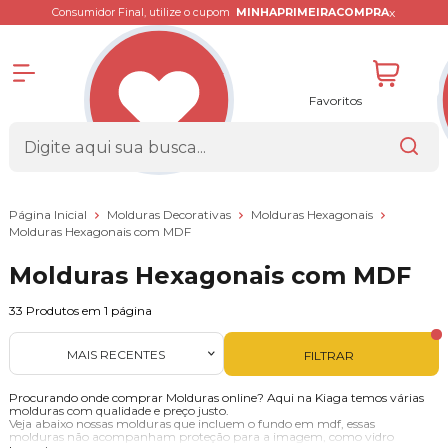
x
Consumidor Final, utilize o cupom
MINHAPRIMEIRACOMPRA
Favoritos
Página Inicial
Molduras Decorativas
Molduras Hexagonais
Molduras Hexagonais com MDF
Molduras Hexagonais com MDF
33
Produtos em
1
página
MAIS RECENTES
FILTRAR
Procurando onde comprar Molduras online? Aqui na Kiaga temos várias
molduras com qualidade e preço justo.
Veja abaixo nossas molduras que incluem o fundo em mdf, essas
molduras não acompanham proteção para a imagem, como vidro