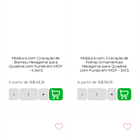
Moldura com Gravação de
Moldura com Gravação de
Bambu Hexagonal para
Folhas Ornamentais
Quadros com Fundo em MDF
Hexagonal para Quadros
- 4,5x1,5
com Fundo em MDF - 3x1,5
A partir de:
R$ 43,51
A partir de:
R$ 36,15
-
+
-
+