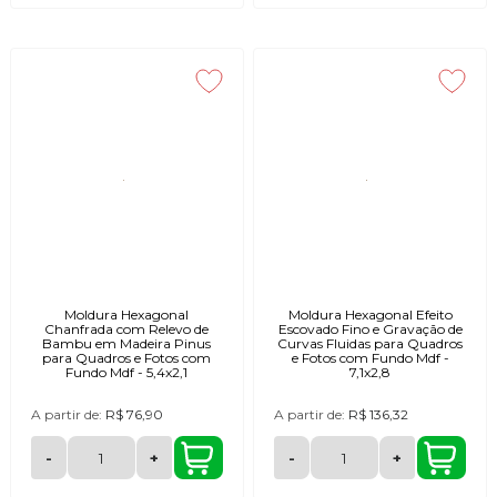
Moldura Hexagonal
Moldura Hexagonal Efeito
Chanfrada com Relevo de
Escovado Fino e Gravação de
Bambu em Madeira Pinus
Curvas Fluidas para Quadros
para Quadros e Fotos com
e Fotos com Fundo Mdf -
Fundo Mdf - 5,4x2,1
7,1x2,8
A partir de:
R$ 76,90
A partir de:
R$ 136,32
-
+
-
+