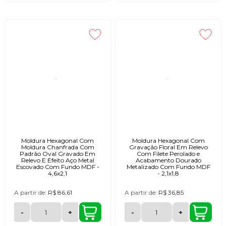
Moldura Hexagonal Com
Moldura Hexagonal Com
Moldura Chanfrada Com
Gravação Floral Em Relevo
Padrão Oval Gravado Em
Com Filete Perolado e
Relevo E Efeito Aço Metal
Acabamento Dourado
Escovado Com Fundo MDF -
Metalizado Com Fundo MDF
4,6x2,1
- 2,1x1,8
A partir de:
R$ 86,61
A partir de:
R$ 36,85
-
+
-
+