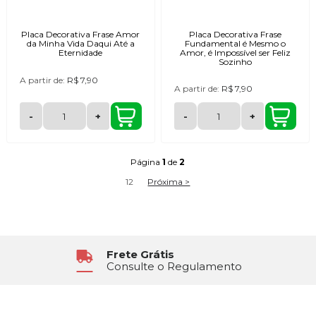
Placa Decorativa Frase Amor
Placa Decorativa Frase
da Minha Vida Daqui Até a
Fundamental é Mesmo o
Eternidade
Amor, é Impossível ser Feliz
Sozinho
A partir de:
R$ 7,90
A partir de:
R$ 7,90
-
+
-
+
Página
1
de
2
1
2
Próxima >
Atendimento
Segunda à Sexta das 8h30 às 17h