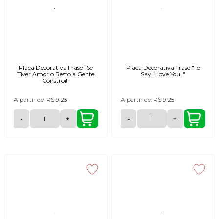
Placa Decorativa Frase "Se
Placa Decorativa Frase "To
Tiver Amor o Resto a Gente
Say I Love You.."
Constrói!"
A partir de:
R$ 9,25
A partir de:
R$ 9,25
-
+
-
+