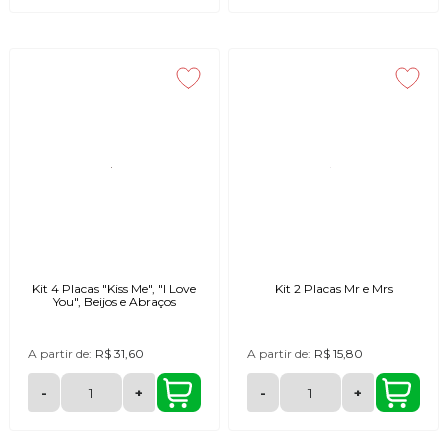
Kit 4 Placas "Kiss Me", "I Love
Kit 2 Placas Mr e Mrs
You", Beijos e Abraços
A partir de:
R$ 31,60
A partir de:
R$ 15,80
-
+
-
+