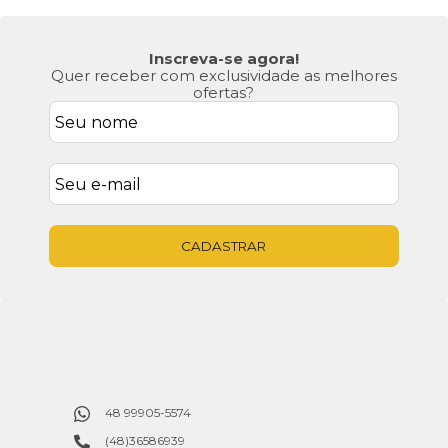
Inscreva-se agora!
Quer receber com exclusividade as melhores
ofertas?
CADASTRAR
48 99905-5574
(48)36586939