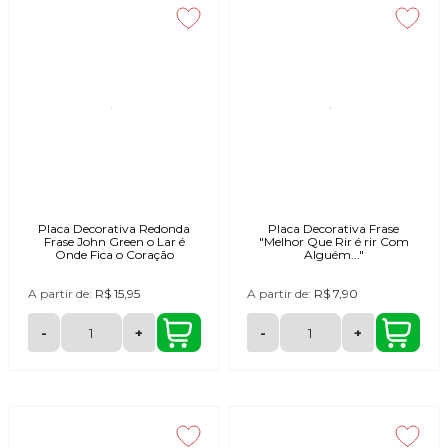
Placa Decorativa Redonda
Placa Decorativa Frase
Frase John Green o Lar é
"Melhor Que Rir é rir Com
Onde Fica o Coração
Alguém..."
A partir de:
R$ 15,95
A partir de:
R$ 7,90
-
+
-
+