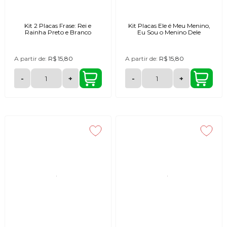
Kit 2 Placas Frase: Rei e
Kit Placas Ele é Meu Menino,
Rainha Preto e Branco
Eu Sou o Menino Dele
A partir de:
R$ 15,80
A partir de:
R$ 15,80
-
+
-
+