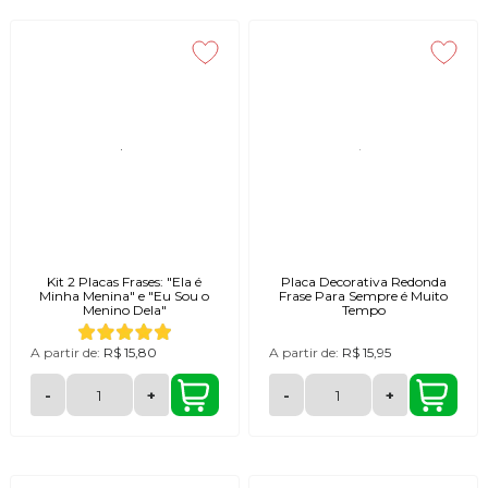
Kit 2 Placas Frases: "Ela é
Placa Decorativa Redonda
Minha Menina" e "Eu Sou o
Frase Para Sempre é Muito
Menino Dela"
Tempo
A partir de:
R$ 15,80
A partir de:
R$ 15,95
-
+
-
+