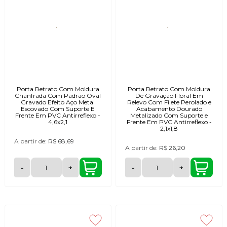
Porta Retrato Com Moldura
Porta Retrato Com Moldura
Chanfrada Com Padrão Oval
De Gravação Floral Em
Gravado Efeito Aço Metal
Relevo Com Filete Perolado e
Escovado Com Suporte E
Acabamento Dourado
Frente Em PVC Antirreflexo -
Metalizado Com Suporte e
4,6x2,1
Frente Em PVC Antirreflexo -
2,1x1,8
A partir de:
R$ 68,69
A partir de:
R$ 26,20
-
+
-
+