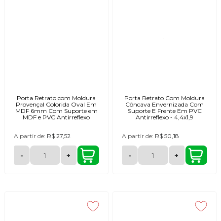
Porta Retrato com Moldura
Porta Retrato Com Moldura
Provençal Colorida Oval Em
Côncava Envernizada Com
MDF 6mm Com Suporte em
Suporte E Frente Em PVC
MDF e PVC Antirreflexo
Antirreflexo - 4,4x1,9
A partir de:
R$ 27,52
A partir de:
R$ 50,18
-
+
-
+