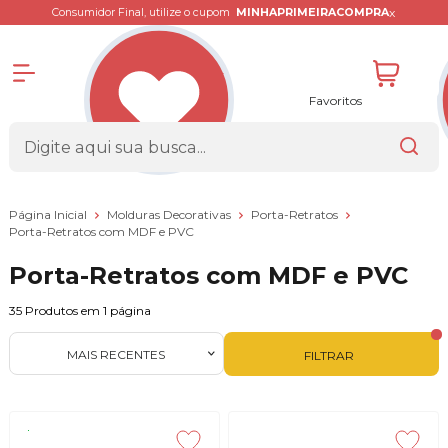
x
Consumidor Final, utilize o cupom
MINHAPRIMEIRACOMPRA
Favoritos
Página Inicial
Molduras Decorativas
Porta-Retratos
Porta-Retratos com MDF e PVC
Porta-Retratos com MDF e PVC
35
Produtos em
1
página
MAIS RECENTES
FILTRAR