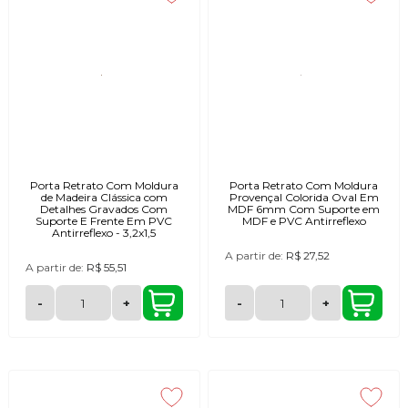
Porta Retrato Com Moldura
Porta Retrato Com Moldura
de Madeira Clássica com
Provençal Colorida Oval Em
Detalhes Gravados Com
MDF 6mm Com Suporte em
Suporte E Frente Em PVC
MDF e PVC Antirreflexo
Antirreflexo - 3,2x1,5
A partir de:
R$ 27,52
A partir de:
R$ 55,51
-
+
-
+