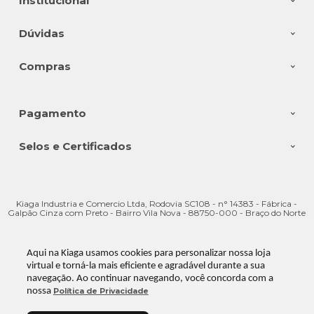
Institucional
Dúvidas
Compras
Pagamento
Selos e Certificados
Kiaga Industria e Comercio Ltda, Rodovia SC108 - n° 14383 - Fábrica -
Galpão Cinza com Preto - Bairro Vila Nova - 88750-000 - Braço do Norte
- SC
CNPJ: 08.176.528/0001-28 | © Todos os direitos reservados - Kiaga - 2026
Aqui na Kiaga usamos cookies para personalizar nossa loja
virtual e torná-la mais eficiente e agradável durante a sua
navegação. Ao continuar navegando, você concorda com a
nossa
Política de Privacidade