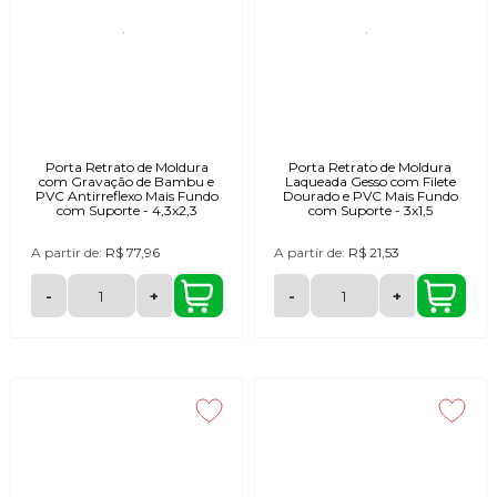
Porta Retrato de Moldura
Porta Retrato de Moldura
com Gravação de Bambu e
Laqueada Gesso com Filete
PVC Antirreflexo Mais Fundo
Dourado e PVC Mais Fundo
com Suporte - 4,3x2,3
com Suporte - 3x1,5
A partir de:
R$ 77,96
A partir de:
R$ 21,53
-
+
-
+