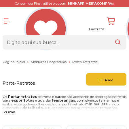
x
Consumidor Final, utilize o cupom
MINHAPRIMEIRACOMPRA
Favoritos
Página Inicial
Molduras Decorativas
Porta-Retratos
FILTRAR
Porta-Retratos
Os
Porta-retratos
de mesa e parede são acessórios de decoração perfeitos
para
expor fotos
e guardar
lembranças,
com diversos tamanhos e
estilos, você pode escolher desde um porta-retrato
minimalista
a algo
elaborado e
detalhado.
A Kiaga oferece porta-retratos de tamanhos
variados para encaixar em qualquer lugar que você escolha, e, podendo
Ler mais
também, escolher o material que vai
proteger a imagem,
como o vidro,
acetato ou PVC.