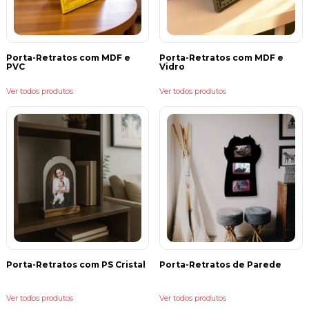
plana, normalmente são apoiados com a gravata, que fica na parte de trás
do porta-retrato. Já os de parede, como o próprio nome já diz, são aqueles
que você pode colocar nas paredes, eles podem tanto ser de uma foto só,
como também podem ser encontrados em forma de painel, com várias
fotos.
Porta-Retratos com MDF e
Porta-Retratos com MDF e
PVC
Vidro
O que usar para proteger a foto no porta-retrato?
Ver todos produtos
Ver todos produtos
A Kiaga oferece três opções: vidro, essa opção é clássica, mas não deixa a
desejar. O acetato, que é como um plástico maleável, em contrapartida
com o vidro, o acetato é um pouco mais fácil de arranhar, mas o efeito é
idêntico. E por último, o PVC, o PVC é muito parecido com o acetato, o seu
grande diferencial é que ele é antirreflexo, dando um efeito diferenciado na
foto.
Porta-Retratos com PS Cristal
Porta-Retratos de Parede
Ver todos produtos
Ver todos produtos