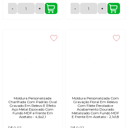
-
+
-
+
Moldura Personalizada
Moldura Personalizada Com
Chanfrada Com Padrão Oval
Gravação Floral Em Relevo
Gravado Em Relevo E Efeito
Com Filete Perolado e
Aço Metal Escovado Com
Acabamento Dourado
Fundo MDF e Frente Em
Metalizado Com Fundo MDF
Acetato - 4,6x2,1
E Frente Em Acetato - 2,1x1,8
R$ 0,02
R$ 0,02