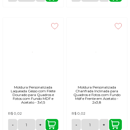
Moldura Personalizada
Moldura Personalizada
Laqueada Gesso com Filete
Chanfrada Inclinada para
Dourado para Quadros e
Quadros e Fotos com Fundo
Fotos com Fundo MDF e
Mdf e Frente em Acetato -
Acetato - 3x1,5
2x3,8
R$ 0,02
R$ 0,02
-
+
-
+