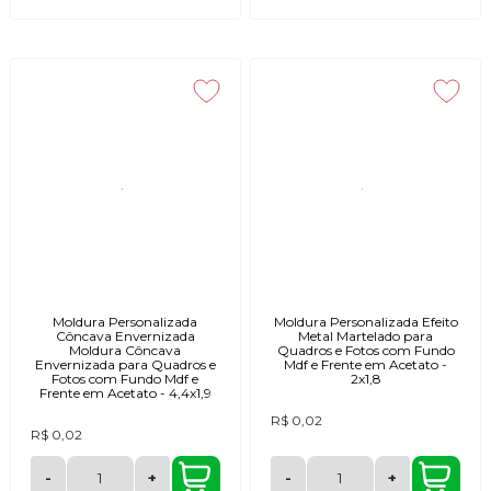
Moldura Personalizada
Moldura Personalizada Efeito
Côncava Envernizada
Metal Martelado para
Moldura Côncava
Quadros e Fotos com Fundo
Envernizada para Quadros e
Mdf e Frente em Acetato -
Fotos com Fundo Mdf e
2x1,8
Frente em Acetato - 4,4x1,9
R$ 0,02
R$ 0,02
-
+
-
+