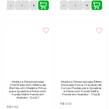
-
+
-
+
Moldura Personalizada
Moldura Personalizada Efeito
Chanfrada com Relevo de
Escovado Fino e Gravação de
Bambu em Madeira Pinus
Curvas Fluidas para Quadros
para Quadros e Fotos com
e Fotos com Fundo Mdf e
Fundo Mdf e Frente em
Frente em Acetato - 7,1x2,8
Acetato - 5,4x2,1
R$ 0,02
R$ 0,02