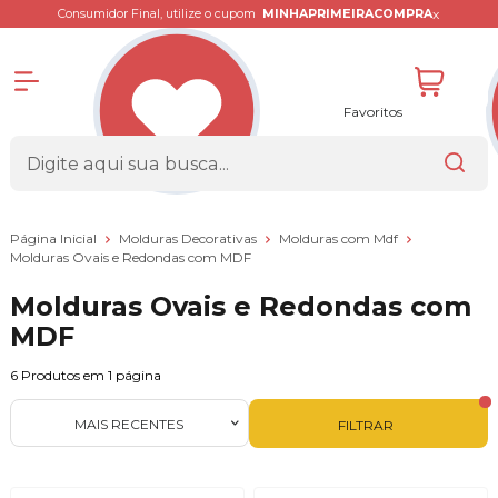
x
Consumidor Final, utilize o cupom
MINHAPRIMEIRACOMPRA
Favoritos
Página Inicial
Molduras Decorativas
Molduras com Mdf
Molduras Ovais e Redondas com MDF
Molduras Ovais e Redondas com
MDF
6
Produtos em
1
página
MAIS RECENTES
FILTRAR