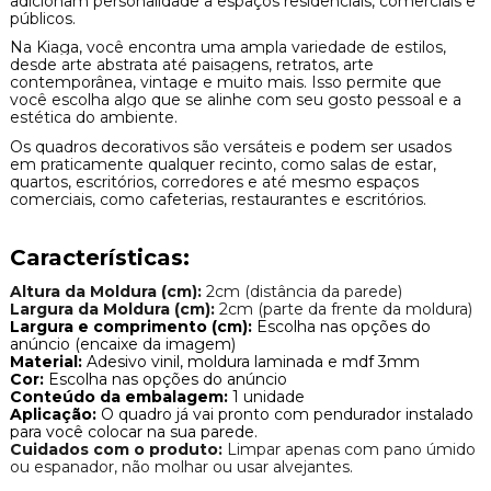
adicionam personalidade a espaços residenciais, comerciais e
públicos.
Na Kiaga, você encontra uma ampla variedade de estilos,
desde arte abstrata até paisagens, retratos, arte
contemporânea, vintage e muito mais. Isso permite que
você escolha algo que se alinhe com seu gosto pessoal e a
estética do ambiente.
Os quadros decorativos são versáteis e podem ser usados
em praticamente qualquer recinto, como salas de estar,
quartos, escritórios, corredores e até mesmo espaços
comerciais, como cafeterias, restaurantes e escritórios.
Características:
Altura da Moldura (cm):
2cm (distância da parede)
Largura da Moldura (cm):
2cm (parte da frente da moldura)
Largura e comprimento (cm):
Escolha nas opções do
anúncio (encaixe da imagem)
Material:
Adesivo vinil, moldura laminada e mdf 3mm
Cor:
Escolha nas opções do anúncio
Conteúdo da embalagem:
1 unidade
Aplicação:
O quadro já vai pronto com pendurador instalado
para você colocar na sua parede.
Cuidados com o produto:
Limpar apenas com pano úmido
ou espanador, não molhar ou usar alvejantes.