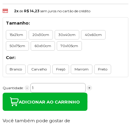
2x
de
R$ 14,23
sem juros no cartão de crédito
Tamanho:
15x21cm
20x30cm
30x40cm
40x60cm
50x75cm
60x90cm
70x105cm
Cor:
Branco
Carvalho
Freijó
Marrom
Preto
-
+
Quantidade:
ADICIONAR AO CARRINHO
Você também pode gostar de