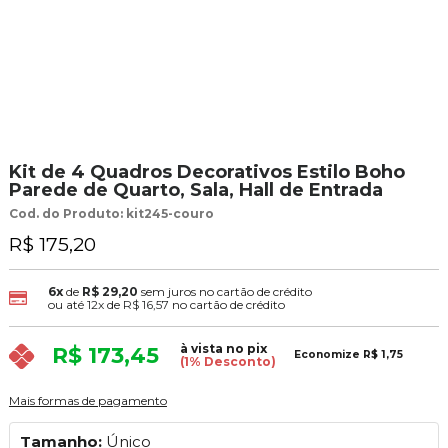
Kit de 4 Quadros Decorativos Estilo Boho
Parede de Quarto, Sala, Hall de Entrada
Cod. do Produto: kit245-couro
R$ 175,20
6x
de
R$ 29,20
sem juros no cartão de crédito
ou até
12x
de
R$ 16,57
no cartão de crédito
à vista no pix
R$ 173,45
Economize
R$ 1,75
(1% Desconto)
Mais formas de pagamento
Tamanho:
Único