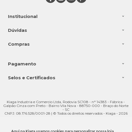
Institucional
Dúvidas
Compras
Pagamento
Selos e Certificados
Kiaga Industria e Comercio Ltda, Rodovia SC108 - n° 14383 - Fábrica -
Galpão Cinza com Preto - Bairro Vila Nova - 88750-000 - Braço do Norte
- SC
CNPJ: 08.176.528/0001-28 | © Todos os direitos reservados - Kiaga - 2026
Aqui na Kiaga usamos cookies para personalizar nossa loja