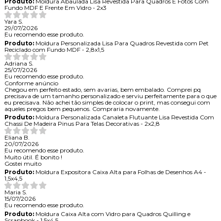
Produto:
Moldura Abaulada Lisa Revestida Para Quadros E Fotos Com
Fundo MDF E Frente Em Vidro - 2x3
Yara S.
29/07/2026
Eu recomendo esse produto.
Produto:
Moldura Personalizada Lisa Para Quadros Revestida com Pet
Reciclado com Fundo MDF - 2,8x1,5
Adriana S.
25/07/2026
Eu recomendo esse produto.
Conforme anúncio
Chegou em perfeito estado, sem avarias, bem embalado. Comprei pq
precisava de um tamanho personalizado e serviu perfeitamente para o que
eu precisava. Não achei tão simples de colocar o print, mas consegui com
aqueles pregos bem pequenos. Compraria novamente.
Produto:
Moldura Personalizada Canaleta Flutuante Lisa Revestida Com
Chassi De Madeira Pinus Para Telas Decorativas - 2x2,8
Eliana B.
20/07/2026
Eu recomendo esse produto.
Muito útil. É bonito !
Gostei muito
Produto:
Moldura Expositora Caixa Alta para Folhas de Desenhos A4 -
1,5x4,5
Maria S.
15/07/2026
Eu recomendo esse produto.
Produto:
Moldura Caixa Alta com Vidro para Quadros Quilling e
Scrapbook - 1,5x4,5