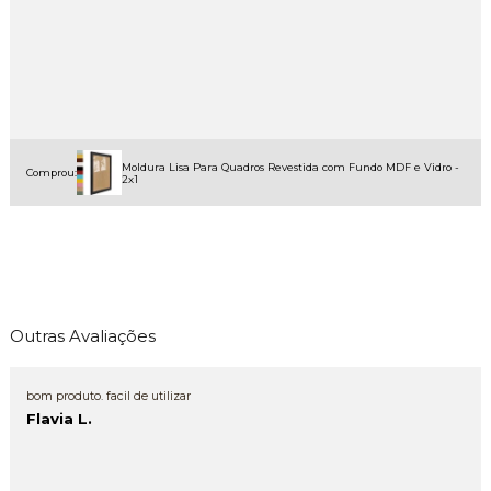
Moldura Lisa Para Quadros Revestida com Fundo MDF e Vidro -
Comprou:
2x1
Outras Avaliações
bom produto. facil de utilizar
Flavia L.