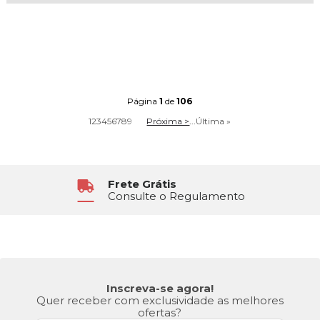
Página
1
de
106
1
2
3
4
5
6
7
8
9
Próxima >
...
Última »
6x Sem Juros
No Cartão de Crédito
Inscreva-se agora!
Quer receber com exclusividade as melhores
ofertas?