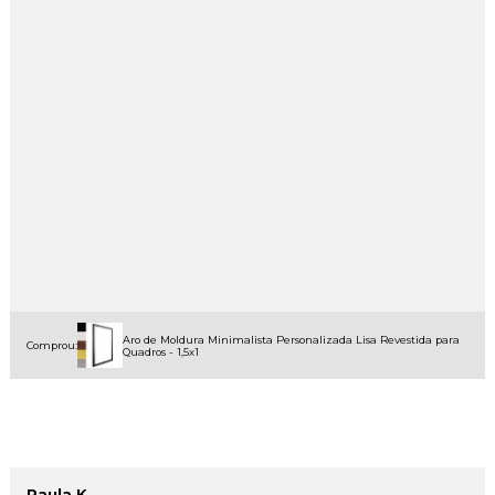
Aro de Moldura Minimalista Personalizada Lisa Revestida para
Comprou:
Quadros - 1,5x1
Paula K.