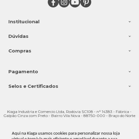
Institucional
Dúvidas
Compras
Pagamento
Selos e Certificados
Kiaga Industria e Comercio Ltda, Rodovia SC108 - n° 14383 - Fábrica -
Galpão Cinza com Preto - Bairro Vila Nova - 88750-000 - Braço do Norte
- SC
CNPJ: 08.176.528/0001-28 | © Todos os direitos reservados - Kiaga - 2026
Aqui na Kiaga usamos cookies para personalizar nossa loja