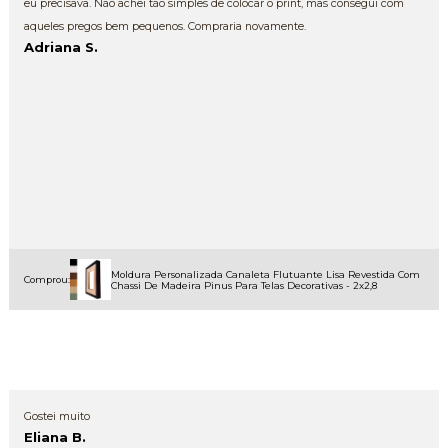
eu precisava. Não achei tão simples de colocar o print, mas consegui com
aqueles pregos bem pequenos. Compraria novamente.
Adriana S.
Moldura Personalizada Canaleta Flutuante Lisa Revestida Com
Comprou:
Chassi De Madeira Pinus Para Telas Decorativas - 2x2,8
Gostei muito
Eliana B.