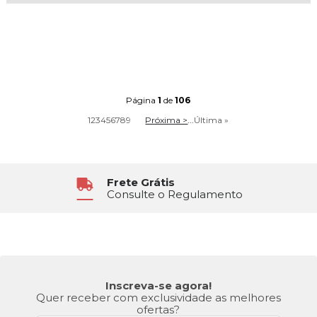
Página
1
de
106
1
2
3
4
5
6
7
8
9
Próxima >
...
Última »
6x Sem Juros
No Cartão de Crédito
Inscreva-se agora!
Quer receber com exclusividade as melhores
ofertas?