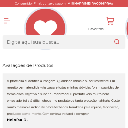
x
Consumidor Final, utilize o cupom
MINHAPRIMEIRACOMPRA
Favoritos
Avaliações de Produtos
A prateleira é idêntica à imagem! Qualidade ótima e super resistente. Fui
muuito bem atendida whatsapp e todas minhas dúvidas foram supridas de
forma clara, objetiva e super humanizada! O produto veio muito bem
embalado, foi até difícil chegar no produto de tanta proteção hahhaha Gostei
muito mesmo e indico de olhos fechados. Parabéns pela equipe, fabricação,
produto e atendimento. Com certeza voltarei a comprar
Heloísa D.