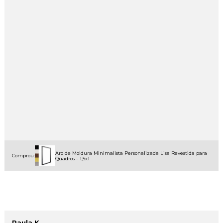
Aro de Moldura Minimalista Personalizada Lisa Revestida para
Comprou:
Quadros - 1,5x1
Paula K.