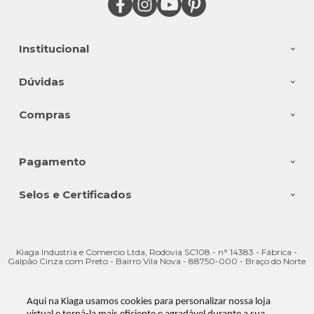
Institucional
Dúvidas
Compras
Pagamento
Selos e Certificados
Kiaga Industria e Comercio Ltda, Rodovia SC108 - n° 14383 - Fábrica -
Galpão Cinza com Preto - Bairro Vila Nova - 88750-000 - Braço do Norte
- SC
CNPJ: 08.176.528/0001-28 | © Todos os direitos reservados - Kiaga - 2026
Aqui na Kiaga usamos cookies para personalizar nossa loja