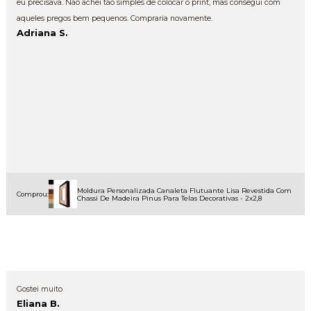
eu precisava. Não achei tão simples de colocar o print, mas consegui com
aqueles pregos bem pequenos. Compraria novamente.
Adriana S.
Moldura Personalizada Canaleta Flutuante Lisa Revestida Com
Comprou:
Chassi De Madeira Pinus Para Telas Decorativas - 2x2,8
Gostei muito
Eliana B.