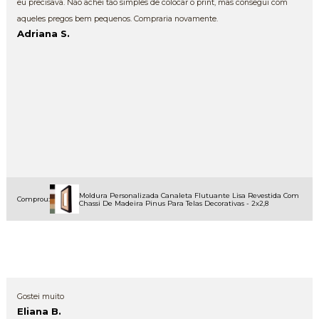
eu precisava. Não achei tão simples de colocar o print, mas consegui com
aqueles pregos bem pequenos. Compraria novamente.
Adriana S.
Moldura Personalizada Canaleta Flutuante Lisa Revestida Com
Comprou:
Chassi De Madeira Pinus Para Telas Decorativas - 2x2,8
Gostei muito
Eliana B.