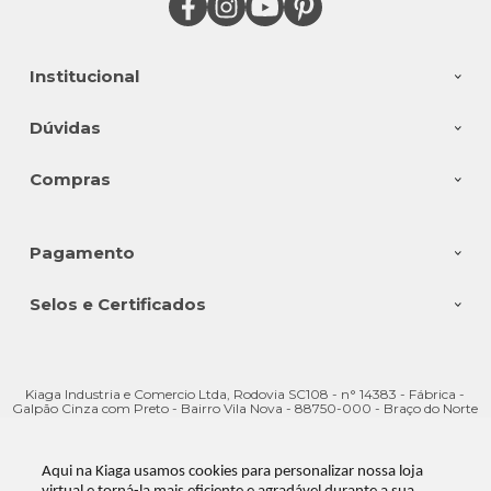
Institucional
Dúvidas
Compras
Pagamento
Selos e Certificados
Kiaga Industria e Comercio Ltda, Rodovia SC108 - n° 14383 - Fábrica -
Galpão Cinza com Preto - Bairro Vila Nova - 88750-000 - Braço do Norte
- SC
CNPJ: 08.176.528/0001-28 | © Todos os direitos reservados - Kiaga - 2026
Aqui na Kiaga usamos cookies para personalizar nossa loja