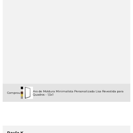
Aro de Moldura Minimalista Personalizada Lisa Revestida para
Comprou:
Quadros - 1,5x1
Paula K.