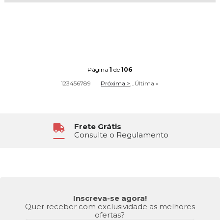
Página
1
de
106
1
2
3
4
5
6
7
8
9
Próxima >
...
Última »
Atendimento
6x Sem Juros
Segunda à Sexta das 8h30 às 17h
No Cartão de Crédito
Inscreva-se agora!
Quer receber com exclusividade as melhores
ofertas?