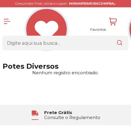
x
Consumidor Final, utilize o cupom
MINHAPRIMEIRACOMPRA
Favoritos
Potes Diversos
Nenhum registro encontrado.
Frete Grátis
Consulte o Regulamento