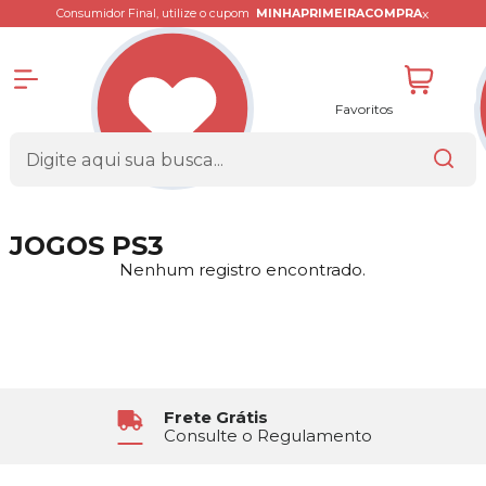
x
Consumidor Final, utilize o cupom
MINHAPRIMEIRACOMPRA
Favoritos
JOGOS PS3
Nenhum registro encontrado.
Frete Grátis
Consulte o Regulamento