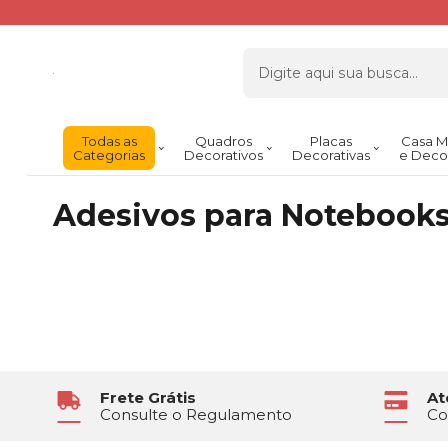
Todas as
Quadros
Placas
Casa M
Categorias
Decorativos
Decorativas
e Deco
Adesivos para Notebook
Frete Grátis
At
Consulte o Regulamento
Co