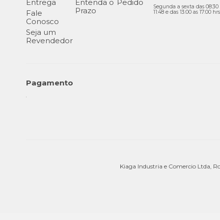
Entrega
Entenda o
Pedido
Segunda a sexta das 08:30 
Prazo
Fale
11:48 e das 13:00 as 17:00 hrs
Conosco
Seja um
Revendedor
Pagamento
Kiaga Industria e Comercio Ltda, R