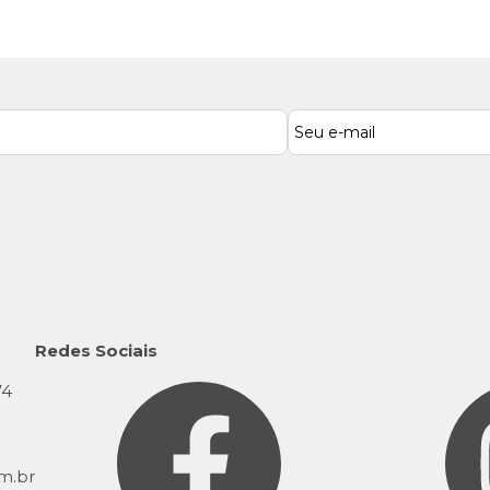
Redes Sociais
74
9
m.br