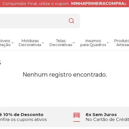
x
Consumidor Final, utilize o cupom
MINHAPRIMEIRACOMPRA
óveis
Molduras
Telas
Insumos
Produto
ração
Decorativas
Decorativas
para Quadros
Artesa
s
Nenhum registro encontrado.
é 10% de Desconto
6x Sem Juros
nfira os cupons ativos
No Cartão de Crédi