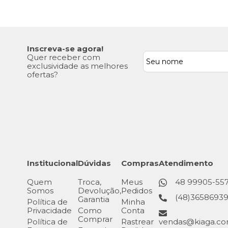
Inscreva-se agora!
Quer receber com
exclusividade as melhores
ofertas?
Institucional
Dúvidas
Compras
Atendimento
Quem
Troca,
Meus
48 99905-55
Somos
Devolução,
Pedidos
(48)3658693
Garantia
Política de
Minha
Privacidade
Como
Conta
Comprar
Política de
Rastrear
vendas@kiaga.co