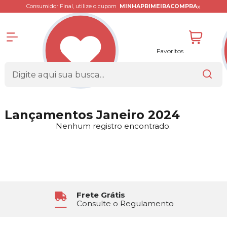
x
Consumidor Final, utilize o cupom
MINHAPRIMEIRACOMPRA
Favoritos
Lançamentos Janeiro 2024
Nenhum registro encontrado.
Frete Grátis
Consulte o Regulamento