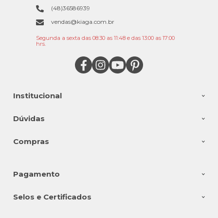
(48)36586939
vendas@kiaga.com.br
Segunda a sexta das 08:30 as 11:48 e das 13:00 as 17:00
hrs.
Institucional
Dúvidas
Compras
Pagamento
Selos e Certificados