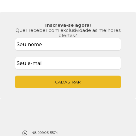
Inscreva-se agora!
Quer receber com exclusividade as melhores
ofertas?
CADASTRAR
48 99905-5574